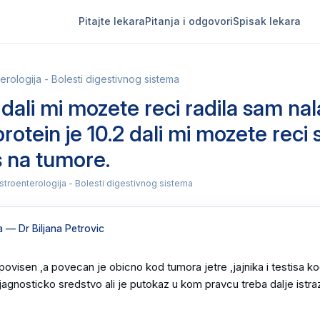
Pitajte lekara
Pitanja i odgovori
Spisak lekara
erologija - Bolesti digestivnog sistema
dali mi mozete reci radila sam nal
protein je 10.2 dali mi mozete reci 
s na tumore.
stroenterologija - Bolesti digestivnog sistema
a
— Dr Biljana Petrovic
ovisen ,a povecan je obicno kod tumora jetre ,jajnika i testisa ko
jagnosticko sredstvo ali je putokaz u kom pravcu treba dalje istraziv