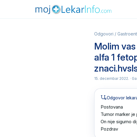
Odgovori
/
Gastroent
Molim vas 
alfa 1 feto
znaci.hvsl
15. decembar 2022.
· Ga
Odgovor lekar
Postovana 

Tumor marker je p
On nije sigurno di
Pozdrav