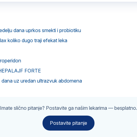
edelju dana uprkos smekti i probiotiku
ax koliko dugo traji efekat leka
roperidon
ka HEPALAJF FORTE
c dana uz uredan ultrazvuk abdomena
Imate slično pitanje? Postavite ga našim lekarima — besplatno
Postavite pitanje