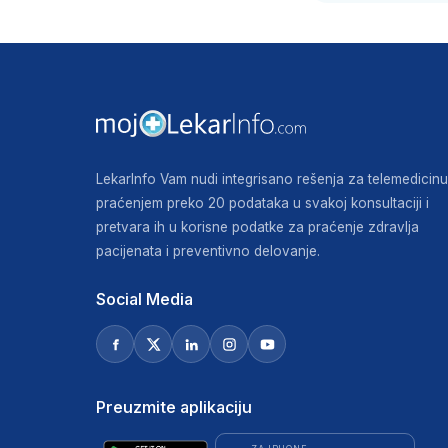
LekarInfo Vam nudi integrisano rešenja za telemedicinu
praćenjem preko 20 podataka u svakoj konsultaciji i
pretvara ih u korisne podatke za praćenje zdravlja
pacijenata i preventivno delovanje.
Social Media
Preuzmite aplikaciju