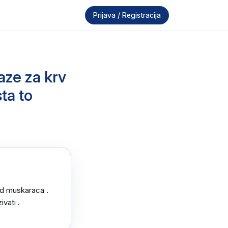
Prijava / Registracija
aze za krv
sta to
d muskaraca .

ati .
