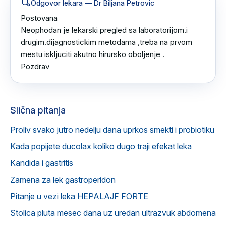
Odgovor lekara
— Dr Biljana Petrovic
Postovana 

Neophodan je lekarski pregled sa laboratorijom.i 
drugim.dijagnostickim metodama ,treba na prvom 
mestu iskljuciti akutno hirursko oboljenje .

Pozdrav
Slična pitanja
Proliv svako jutro nedelju dana uprkos smekti i probiotiku
Kada popijete ducolax koliko dugo traji efekat leka
Kandida i gastritis
Zamena za lek gastroperidon
Pitanje u vezi leka HEPALAJF FORTE
Stolica pluta mesec dana uz uredan ultrazvuk abdomena