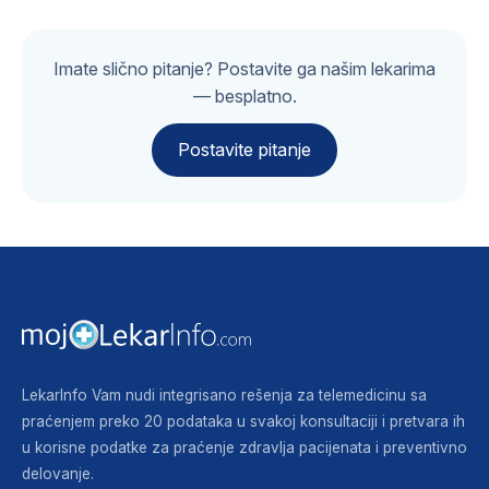
Imate slično pitanje? Postavite ga našim lekarima
— besplatno.
Postavite pitanje
LekarInfo Vam nudi integrisano rešenja za telemedicinu sa
praćenjem preko 20 podataka u svakoj konsultaciji i pretvara ih
u korisne podatke za praćenje zdravlja pacijenata i preventivno
delovanje.