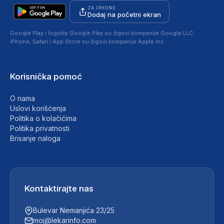
ZA IPHONE
Dodaj na početni ekran
Google Play i logotip Google Play su žigovi kompanije Google LLC.
iPhone, Safari i App Store su žigovi kompanije Apple Inc.
Korisnička pomoć
O nama
Uslovi korišćenja
Politika o kolačićima
Politika privatnosti
Brisanje naloga
Kontaktirajte nas
Bulevar Nemanjića 23/25
moj@lekarinfo.com