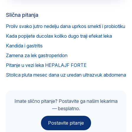
Slična pitanja
Proliv svako jutro nedelju dana uprkos smekti i probiotiku
Kada popijete ducolax koliko dugo traji efekat leka
Kandida i gastritis
Zamena za lek gastroperidon
Pitanje u vezi leka HEPALAJF FORTE
Stolica pluta mesec dana uz uredan ultrazvuk abdomena
Imate slično pitanje? Postavite ga našim lekarima
— besplatno.
Postavite pitanje