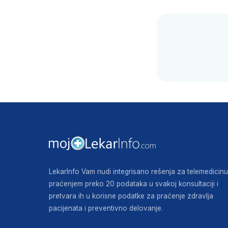
LekarInfo Vam nudi integrisano rešenja za telemedicinu
praćenjem preko 20 podataka u svakoj konsultaciji i
pretvara ih u korisne podatke za praćenje zdravlja
pacijenata i preventivno delovanje.