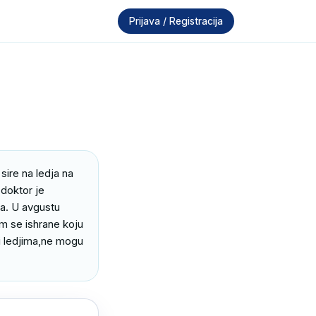
Prijava / Registracija
ire na ledja na 
doktor je 
a. U avgustu 
m se ishrane koju 
i ledjima,ne mogu 