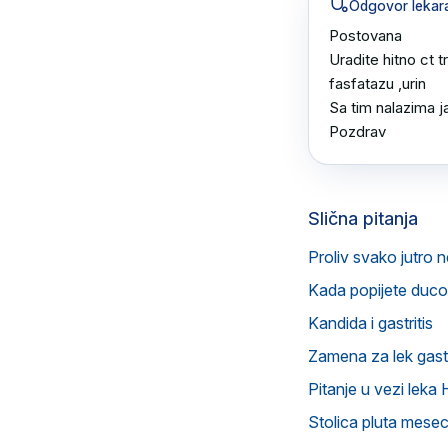
Odgovor lekar
Postovana 

Uradite hitno ct t
fasfatazu ,urin 

Sa tim nalazima jav
Pozdrav
Slična pitanja
Proliv svako jutro n
Kada popijete ducol
Kandida i gastritis
Zamena za lek gast
Pitanje u vezi le
Stolica pluta mese