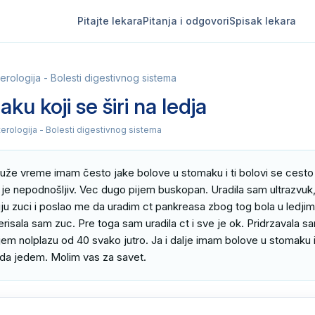
Pitajte lekara
Pitanja i odgovori
Spisak lekara
erologija - Bolesti digestivnog sistema
ku koji se širi na ledja
erologija - Bolesti digestivnog sistema
že vreme imam često jake bolove u stomaku i ti bolovi se cesto s
je nepodnošljiv. Vec dugo pijem buskopan. Uradila sam ultrazvuk,
ju zuci i poslao me da uradim ct pankreasa zbog tog bola u ledjim
risala sam zuc. Pre toga sam uradila ct i sve je ok. Pridrzavala sa
ijem nolplazu od 40 svako jutro. Ja i dalje imam bolove u stomaku 
 da jedem. Molim vas za savet.