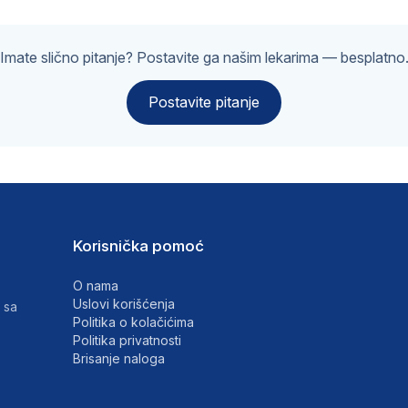
Imate slično pitanje? Postavite ga našim lekarima — besplatno
Postavite pitanje
Korisnička pomoć
O nama
Uslovi korišćenja
 sa
Politika o kolačićima
Politika privatnosti
Brisanje naloga