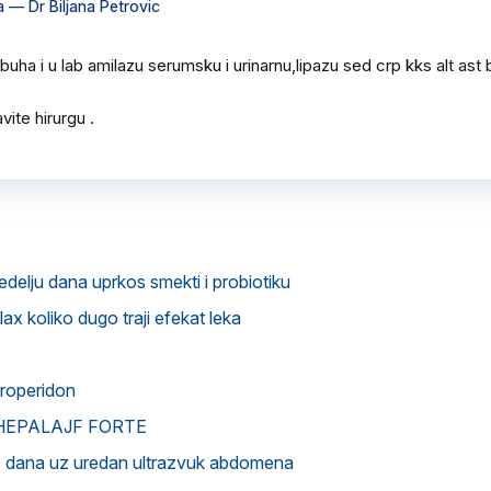
a
— Dr Biljana Petrovic
rbuha i u lab amilazu serumsku i urinarnu,lipazu sed crp kks alt ast bil
ite hirurgu .

edelju dana uprkos smekti i probiotiku
ax koliko dugo traji efekat leka
roperidon
ka HEPALAJF FORTE
c dana uz uredan ultrazvuk abdomena