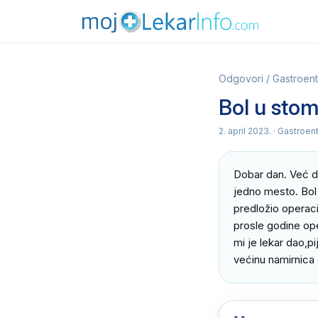
Odgovori
/
Gastroent
Bol u stoma
2. april 2023.
· Gastroent
Dobar dan. Već du
jedno mesto. Bol 
predložio operaci
prosle godine ope
mi je lekar dao,p
većinu namirnica