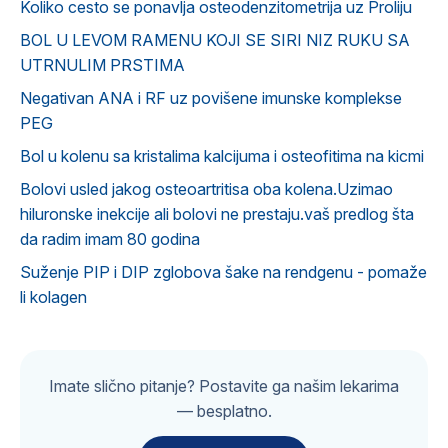
Koliko cesto se ponavlja osteodenzitometrija uz Proliju
BOL U LEVOM RAMENU KOJI SE SIRI NIZ RUKU SA
UTRNULIM PRSTIMA
Negativan ANA i RF uz povišene imunske komplekse
PEG
Bol u kolenu sa kristalima kalcijuma i osteofitima na kicmi
Bolovi usled jakog osteoartritisa oba kolena.Uzimao
hiluronske inekcije ali bolovi ne prestaju.vaš predlog šta
da radim imam 80 godina
Suženje PIP i DIP zglobova šake na rendgenu - pomaže
li kolagen
Imate slično pitanje? Postavite ga našim lekarima
— besplatno.