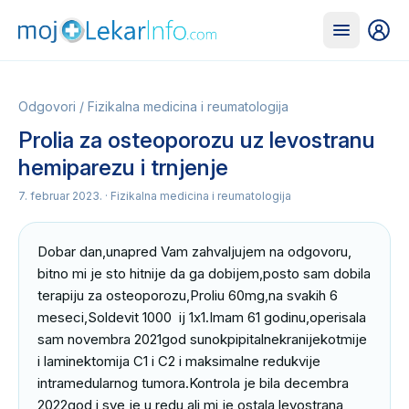
Odgovori
/
Fizikalna medicina i reumatologija
Prolia za osteoporozu uz levostranu
hemiparezu i trnjenje
7. februar 2023.
· Fizikalna medicina i reumatologija
Dobar dan,unapred Vam zahvaljujem na odgovoru, 
bitno mi je sto hitnije da ga dobijem,posto sam dobila 
terapiju za osteoporozu,Proliu 60mg,na svakih 6 
meseci,Soldevit 1000  ij 1x1.Imam 61 godinu,operisala 
sam novembra 2021god sunokpipitalnekranijekotmije 
i laminektomija C1 i C2 i maksimalne redukvije 
intramedularnog tumora.Kontrola je bila decembra 
2022god i sve je u redu,ali mi je ostala levostrana 