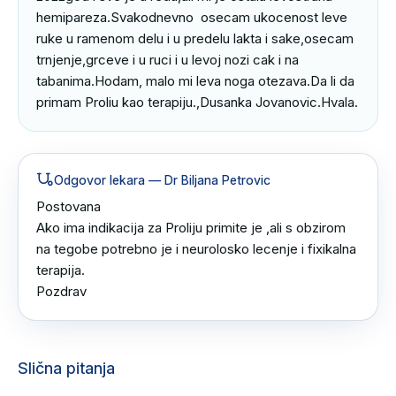
hemipareza.Svakodnevno  osecam ukocenost leve 
ruke u ramenom delu i u predelu lakta i sake,osecam 
trnjenje,grceve i u ruci i u levoj nozi cak i na 
tabanima.Hodam, malo mi leva noga otezava.Da li da 
primam Proliu kao terapiju.,Dusanka Jovanovic.Hvala.
Odgovor lekara
— Dr Biljana Petrovic
Postovana 

Ako ima indikacija za Proliju primite je ,ali s obzirom 
na tegobe potrebno je i neurolosko lecenje i fixikalna 
terapija.

Pozdrav
Slična pitanja