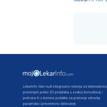
LekarInfo Vam nudi integrisano rešenja za telemedicinu
praćenjem preko 20 podataka u svakoj konsultaciji i
pretvara ih u korisne podatke za praćenje zdravlja
pacijenata i preventivno delovanje.