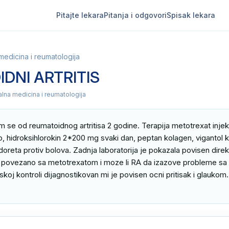
Pitajte lekara
Pitanja i odgovori
Spisak lekara
 medicina i reumatologija
DNI ARTRITIS
kalna medicina i reumatologija
m se od reumatoidnog artritisa 2 godine. Terapija metotrexat injek
hidroksihlorokin 2*200 mg svaki dan, peptan kolagen, vigantol ka
oreta protiv bolova. Zadnja laboratorija je pokazala povisen direktan
povezano sa metotrexatom i moze li RA da izazove probleme sa 
skoj kontroli dijagnostikovan mi je povisen ocni pritisak i glaukom