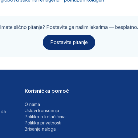
Imate slično pitanje? Postavite ga našim lekarima — besplatno
Postavite pitanje
Korisnička pomoć
O nama
Uslovi korišćenja
 sa
Politika o kolačićima
Politika privatnosti
Brisanje naloga