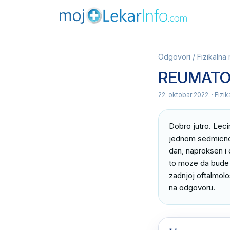
Odgovori
/
Fizikalna
REUMATOI
22. oktobar 2022.
· Fizi
Dobro jutro. Leci
jednom sedmicno, 
dan, naproksen i d
to moze da bude 
zadnjoj oftalmolo
na odgovoru.