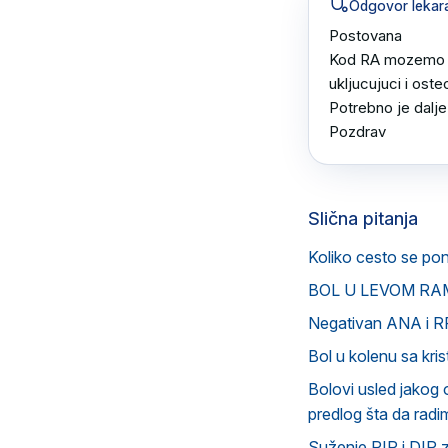
Odgovor lekar
Postovana 

Kod RA mozemo oce
ukljucujuci i ostec
Potrebno je dalje 
Pozdrav
Slična pitanja
Koliko cesto se pon
BOL U LEVOM RAM
Negativan ANA i R
Bol u kolenu sa kris
Bolovi usled jakog 
predlog šta da rad
Suženje PIP i DIP 