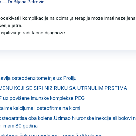
a
— Dr Biljana Petrovic
kivati i komplikacije na ocima ,a terapija moze imati nezeljena 
enje jetre.

ispitivanje radi tacne dijagnoze .

avlja osteodenzitometrija uz Proliju
ENU KOJI SE SIRI NIZ RUKU SA UTRNULIM PRSTIMA
F uz povišene imunske komplekse PEG
talima kalcijuma i osteofitima na kicmi
osteoartritisa oba kolena.Uzimao hiluronske inekcije ali bolovi 
im imam 80 godina
zglobova šake na rendgenu - pomaže li kolagen