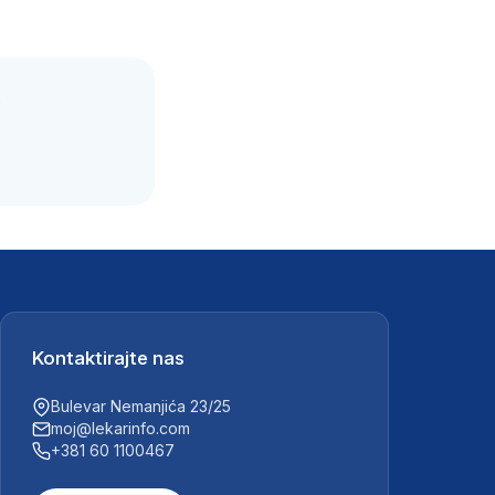
.
Kontaktirajte nas
Bulevar Nemanjića 23/25
moj@lekarinfo.com
+381 60 1100467