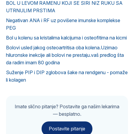
BOL U LEVOM RAMENU KOJI SE SIRI NIZ RUKU SA
UTRNULIM PRSTIMA
Negativan ANA i RF uz povišene imunske komplekse
PEG
Bol u kolenu sa kristalima kalcijuma i osteofitima na kicmi
Bolovi usled jakog osteoartritisa oba kolena.Uzimao
hiluronske inekcije ali bolovi ne prestaju.vaš predlog šta
da radim imam 80 godina
Suženje PIP i DIP zglobova šake na rendgenu - pomaže
li kolagen
Imate slično pitanje? Postavite ga našim lekarima
— besplatno.
Postavite pitanje