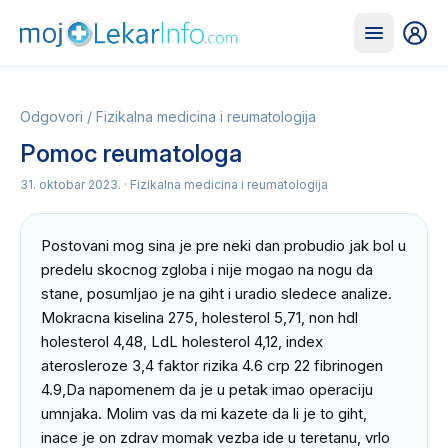
Odgovori
/
Fizikalna medicina i reumatologija
Pomoc reumatologa
31. oktobar 2023.
· Fizikalna medicina i reumatologija
Postovani mog sina je pre neki dan probudio jak bol u 
predelu skocnog zgloba i nije mogao na nogu da 
stane, posumljao je na giht i uradio sledece analize. 
Mokracna kiselina 275, holesterol 5,71, non hdl 
holesterol 4,48, LdL holesterol 4,12, index 
aterosleroze 3,4 faktor rizika 4.6 crp 22 fibrinogen 
4.9,Da napomenem da je u petak imao operaciju 
umnjaka. Molim vas da mi kazete da li je to giht, 
inace je on zdrav momak vezba ide u teretanu, vrlo 