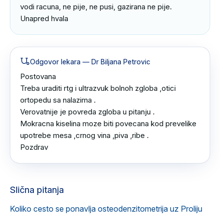
vodi racuna, ne pije, ne pusi, gazirana ne pije.

Unapred hvala
Odgovor lekara
— Dr Biljana Petrovic
Postovana 

Treba uraditi rtg i ultrazvuk bolnoh zgloba ,otici 
ortopedu sa nalazima .

Verovatnije je povreda zgloba u pitanju .

Mokracna kiselina moze biti povecana kod prevelike 
upotrebe mesa ,crnog vina ,piva ,ribe .

Pozdrav
Slična pitanja
Koliko cesto se ponavlja osteodenzitometrija uz Proliju