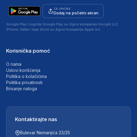
ZA IPHONE
Dodaj na početni ekran
Google Play i logotip Google Play su žigovi kompanije Google LLC.
iPhone, Safari i App Store su žigovi kompanije Apple Inc.
Korisnička pomoć
O nama
Uslovi korišćenja
Politika o kolačićima
Politika privatnosti
Brisanje naloga
Kontaktirajte nas
Bulevar Nemanjića 23/25