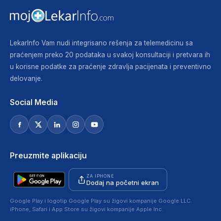
LekarInfo Vam nudi integrisano rešenja za telemedicinu sa
praćenjem preko 20 podataka u svakoj konsultaciji i pretvara ih
u korisne podatke za praćenje zdravlja pacijenata i preventivno
delovanje.
Social Media
Preuzmite aplikaciju
ZA IPHONE
Dodaj na početni ekran
Google Play i logotip Google Play su žigovi kompanije Google LLC.
iPhone, Safari i App Store su žigovi kompanije Apple Inc.