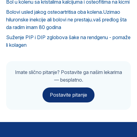
Bol u kolenu sa kristalima kalcijuma i osteofitima na kicmi
Bolovi usled jakog osteoartritisa oba kolena.Uzimao
hiluronske inekcije ali bolovi ne prestaju.vaš predlog šta
da radim imam 80 godina
Suženje PIP i DIP zglobova šake na rendgenu - pomaže
li kolagen
Imate slično pitanje? Postavite ga našim lekarima
— besplatno.
Postavite pitanje