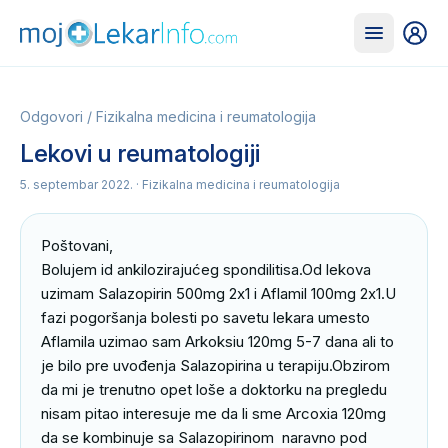
Odgovori
/
Fizikalna medicina i reumatologija
Lekovi u reumatologiji
5. septembar 2022.
· Fizikalna medicina i reumatologija
Poštovani,

Bolujem id ankilozirajućeg spondilitisa.Od lekova 
uzimam Salazopirin 500mg 2x1 i Aflamil 100mg 2x1.U 
fazi pogoršanja bolesti po savetu lekara umesto 
Aflamila uzimao sam Arkoksiu 120mg 5-7 dana ali to 
je bilo pre uvođenja Salazopirina u terapiju.Obzirom 
da mi je trenutno opet loše a doktorku na pregledu 
nisam pitao interesuje me da li sme Arcoxia 120mg  
da se kombinuje sa Salazopirinom  naravno pod 