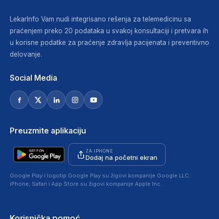
LekarInfo Vam nudi integrisano rešenja za telemedicinu sa
praćenjem preko 20 podataka u svakoj konsultaciji i pretvara ih
u korisne podatke za praćenje zdravlja pacijenata i preventivno
delovanje.
Social Media
Preuzmite aplikaciju
ZA IPHONE
Dodaj na početni ekran
Google Play i logotip Google Play su žigovi kompanije Google LLC.
iPhone, Safari i App Store su žigovi kompanije Apple Inc.
Korisnička pomoć