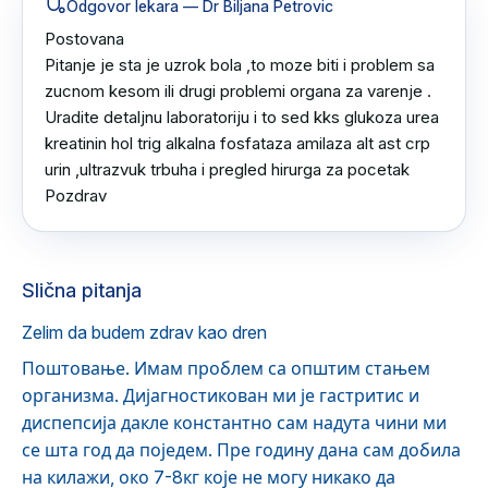
Odgovor lekara
— Dr Biljana Petrovic
Postovana 

Pitanje je sta je uzrok bola ,to moze biti i problem sa 
zucnom kesom ili drugi problemi organa za varenje .

Uradite detaljnu laboratoriju i to sed kks glukoza urea 
kreatinin hol trig alkalna fosfataza amilaza alt ast crp 
urin ,ultrazvuk trbuha i pregled hirurga za pocetak 

Pozdrav
Slična pitanja
Zelim da budem zdrav kao dren
Поштовање. Имам проблем са општим стањем
организма. Дијагностикован ми је гастритис и
диспепсија дакле константно сам надута чини ми
се шта год да поједем. Пре годину дана сам добила
на килажи, око 7-8кг које не могу никако да