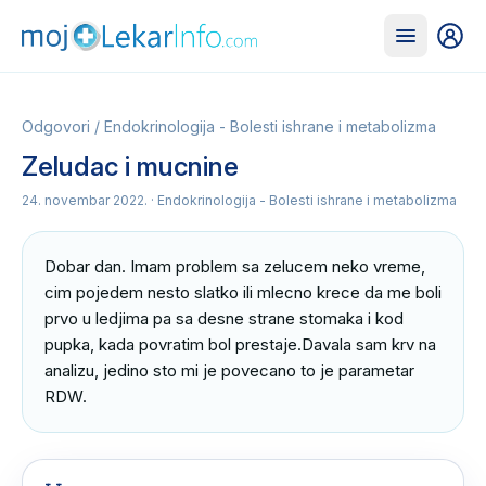
Odgovori
/
Endokrinologija - Bolesti ishrane i metabolizma
Zeludac i mucnine
24. novembar 2022.
· Endokrinologija - Bolesti ishrane i metabolizma
Dobar dan. Imam problem sa zelucem neko vreme, 
cim pojedem nesto slatko ili mlecno krece da me boli 
prvo u ledjima pa sa desne strane stomaka i kod 
pupka, kada povratim bol prestaje.Davala sam krv na 
analizu, jedino sto mi je povecano to je parametar 
RDW.