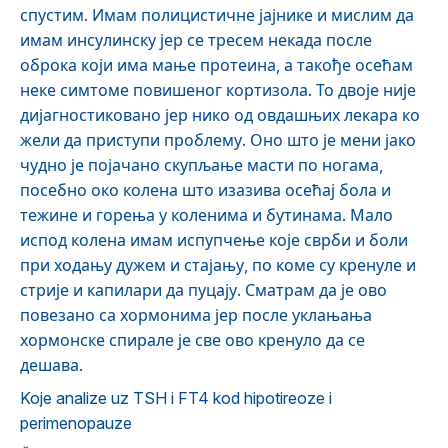
спустим. Имам полицистичне јајнике и мислим да
имам инсулинску јер се тресем некада после
оброка који има мање протеина, а такође осећам
неке симтоме повишеног кортизола. То двоје није
дијагностиковано јер нико од овдашњих лекара ко
жели да приступи проблему. Оно што је мени јако
чудно је појачано скупљање масти по ногама,
посебно око колена што изазива осећај бола и
тежине и горења у коленима и бутинама. Мало
испод колена имам испупчење које сврби и боли
при ходању дужем и стајању, по коме су кренуле и
стрије и капилари да пуцају. Сматрам да је ово
повезано са хормонима јер после уклањања
хормонске спирале је све ово кренуло да се
дешава.
Koje analize uz TSH i FT4 kod hipotireoze i
perimenopauze