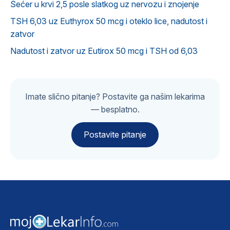
Šećer u krvi 2,5 posle slatkog uz nervozu i znojenje
TSH 6,03 uz Euthyrox 50 mcg i oteklo lice, nadutost i
zatvor
Nadutost i zatvor uz Eutirox 50 mcg i TSH od 6,03
Imate slično pitanje? Postavite ga našim lekarima
— besplatno.
Postavite pitanje