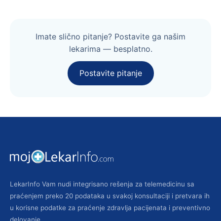
Imate slično pitanje? Postavite ga našim
lekarima — besplatno.
Postavite pitanje
LekarInfo Vam nudi integrisano rešenja za telemedicinu sa
praćenjem preko 20 podataka u svakoj konsultaciji i pretvara ih
u korisne podatke za praćenje zdravlja pacijenata i preventivno
delovanje.