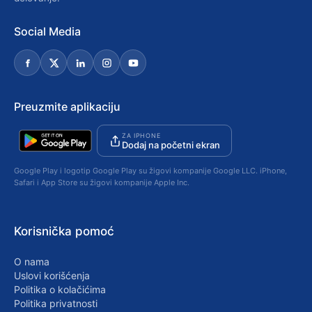
Social Media
Preuzmite aplikaciju
ZA IPHONE
Dodaj na početni ekran
Google Play i logotip Google Play su žigovi kompanije Google LLC. iPhone,
Safari i App Store su žigovi kompanije Apple Inc.
Korisnička pomoć
O nama
Uslovi korišćenja
Politika o kolačićima
Politika privatnosti