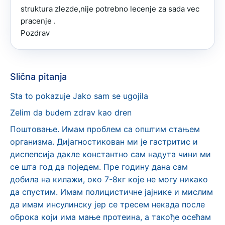
struktura zlezde,nije potrebno lecenje za sada vec 
pracenje .

Pozdrav
Slična pitanja
Sta to pokazuje Jako sam se ugojila
Zelim da budem zdrav kao dren
Поштовање. Имам проблем са општим стањем
организма. Дијагностикован ми је гастритис и
диспепсија дакле константно сам надута чини ми
се шта год да поједем. Пре годину дана сам
добила на килажи, око 7-8кг које не могу никако
да спустим. Имам полицистичне јајнике и мислим
да имам инсулинску јер се тресем некада после
оброка који има мање протеина, а такође осећам