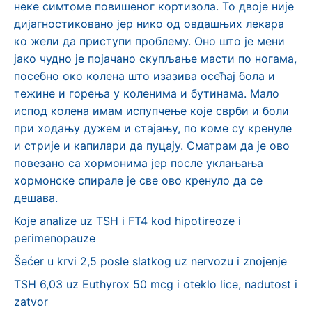
неке симтоме повишеног кортизола. То двоје није
дијагностиковано јер нико од овдашњих лекара
ко жели да приступи проблему. Оно што је мени
јако чудно је појачано скупљање масти по ногама,
посебно око колена што изазива осећај бола и
тежине и горења у коленима и бутинама. Мало
испод колена имам испупчење које сврби и боли
при ходању дужем и стајању, по коме су кренуле
и стрије и капилари да пуцају. Сматрам да је ово
повезано са хормонима јер после уклањања
хормонске спирале је све ово кренуло да се
дешава.
Koje analize uz TSH i FT4 kod hipotireoze i
perimenopauze
Šećer u krvi 2,5 posle slatkog uz nervozu i znojenje
TSH 6,03 uz Euthyrox 50 mcg i oteklo lice, nadutost i
zatvor