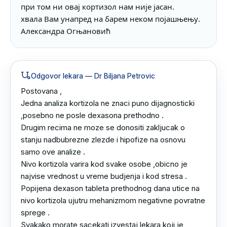
при том ни овај кортизол нам није јасан. 

хвала Вам унапред на барем неком појашњењу.

Александра Огњановић
Odgovor lekara
— Dr Biljana Petrovic
Postovana ,

Jedna analiza kortizola ne znaci puno dijagnosticki 
,posebno ne posle dexasona prethodno .

Drugim recima ne moze se donositi zakljucak o 
stanju nadbubrezne zlezde i hipofize na osnovu 
samo ove analize .

Nivo kortizola varira kod svake osobe ,obicno je 
najvise vrednost u vreme budjenja i kod stresa .

Popijena dexason tableta prethodnog dana utice na 
nivo kortizola ujutru mehanizmom negativne povratne 
sprege .

Svakako morate sacekati izvestaj lekara koji je 