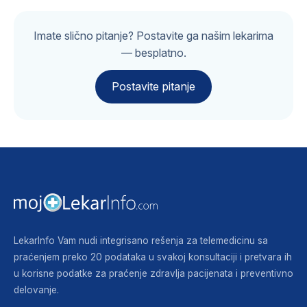
Imate slično pitanje? Postavite ga našim lekarima
— besplatno.
Postavite pitanje
LekarInfo Vam nudi integrisano rešenja za telemedicinu sa
praćenjem preko 20 podataka u svakoj konsultaciji i pretvara ih
u korisne podatke za praćenje zdravlja pacijenata i preventivno
delovanje.