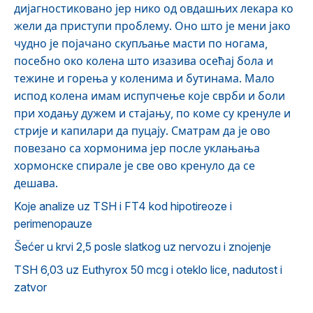
дијагностиковано јер нико од овдашњих лекара ко
жели да приступи проблему. Оно што је мени јако
чудно је појачано скупљање масти по ногама,
посебно око колена што изазива осећај бола и
тежине и горења у коленима и бутинама. Мало
испод колена имам испупчење које сврби и боли
при ходању дужем и стајању, по коме су кренуле и
стрије и капилари да пуцају. Сматрам да је ово
повезано са хормонима јер после уклањања
хормонске спирале је све ово кренуло да се
дешава.
Koje analize uz TSH i FT4 kod hipotireoze i
perimenopauze
Šećer u krvi 2,5 posle slatkog uz nervozu i znojenje
TSH 6,03 uz Euthyrox 50 mcg i oteklo lice, nadutost i
zatvor