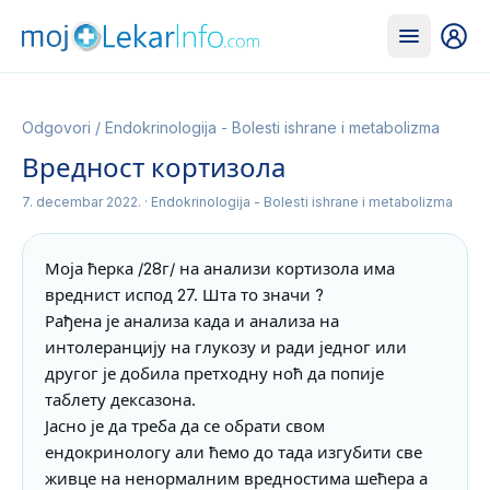
Odgovori
/
Endokrinologija - Bolesti ishrane i metabolizma
Вредност кортизола
7. decembar 2022.
· Endokrinologija - Bolesti ishrane i metabolizma
Моја ћерка /28г/ на анализи кортизола има 
вреднист испод 27. Шта то значи ?

Рађена је анализа када и анализа на 
интолеранцију на глукозу и ради једног или 
другог је добила претходну ноћ да попије 
таблету дексазона.

Јасно је да треба да се обрати свом 
ендокринологу али ћемо до тада изгубити све 
живце на ненормалним вредностима шећера а 