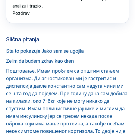
analizu i trazio .

Pozdrav
Slična pitanja
Sta to pokazuje Jako sam se ugojila
Zelim da budem zdrav kao dren
Поштовање. Имам проблем са општим стањем
организма. Дијагностикован ми је гастритис и
диспепсија дакле константно сам надута чини ми
се шта год да поједем. Пре годину дана сам добила
на килажи, око 7-8кг које не могу никако да
спустим. Имам полицистичне јајнике и мислим да
имам инсулинску јер се тресем некада после
оброка који има мање протеина, а такође осећам
неке симтоме повишеног кортизола. То двоје није