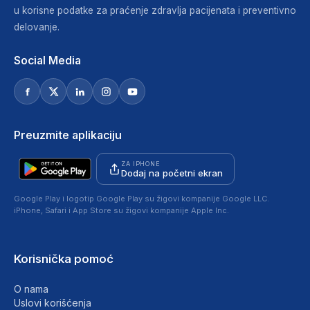
u korisne podatke za praćenje zdravlja pacijenata i preventivno
delovanje.
Social Media
Preuzmite aplikaciju
ZA IPHONE
Dodaj na početni ekran
Google Play i logotip Google Play su žigovi kompanije Google LLC.
iPhone, Safari i App Store su žigovi kompanije Apple Inc.
Korisnička pomoć
O nama
Uslovi korišćenja