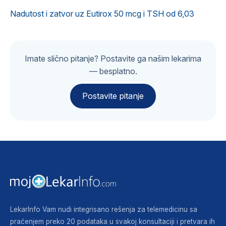
Nadutost i zatvor uz Eutirox 50 mcg i TSH od 6,03
Imate slično pitanje? Postavite ga našim lekarima
— besplatno.
Postavite pitanje
LekarInfo Vam nudi integrisano rešenja za telemedicinu sa
praćenjem preko 20 podataka u svakoj konsultaciji i pretvara ih