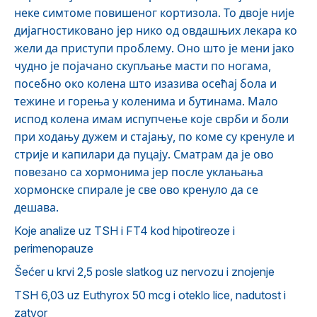
неке симтоме повишеног кортизола. То двоје није
дијагностиковано јер нико од овдашњих лекара ко
жели да приступи проблему. Оно што је мени јако
чудно је појачано скупљање масти по ногама,
посебно око колена што изазива осећај бола и
тежине и горења у коленима и бутинама. Мало
испод колена имам испупчење које сврби и боли
при ходању дужем и стајању, по коме су кренуле и
стрије и капилари да пуцају. Сматрам да је ово
повезано са хормонима јер после уклањања
хормонске спирале је све ово кренуло да се
дешава.
Koje analize uz TSH i FT4 kod hipotireoze i
perimenopauze
Šećer u krvi 2,5 posle slatkog uz nervozu i znojenje
TSH 6,03 uz Euthyrox 50 mcg i oteklo lice, nadutost i
zatvor