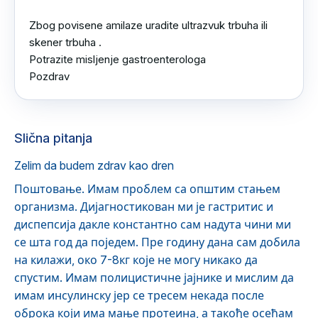
Zbog povisene amilaze uradite ultrazvuk trbuha ili 
skener trbuha .

Potrazite misljenje gastroenterologa 

Pozdrav
Slična pitanja
Zelim da budem zdrav kao dren
Поштовање. Имам проблем са општим стањем
организма. Дијагностикован ми је гастритис и
диспепсија дакле константно сам надута чини ми
се шта год да поједем. Пре годину дана сам добила
на килажи, око 7-8кг које не могу никако да
спустим. Имам полицистичне јајнике и мислим да
имам инсулинску јер се тресем некада после
оброка који има мање протеина, а такође осећам