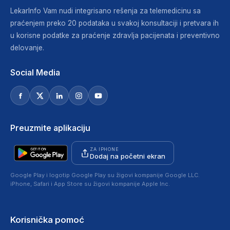
LekarInfo Vam nudi integrisano rešenja za telemedicinu sa
praćenjem preko 20 podataka u svakoj konsultaciji i pretvara ih
u korisne podatke za praćenje zdravlja pacijenata i preventivno
delovanje.
Social Media
Preuzmite aplikaciju
ZA IPHONE
Dodaj na početni ekran
Google Play i logotip Google Play su žigovi kompanije Google LLC.
iPhone, Safari i App Store su žigovi kompanije Apple Inc.
Korisnička pomoć