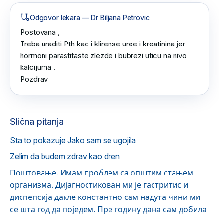
Odgovor lekara
— Dr Biljana Petrovic
Postovana ,

Treba uraditi Pth kao i klirense uree i kreatinina jer 
hormoni parastitaste zlezde i bubrezi uticu na nivo 
kalcijuma .

Pozdrav
Slična pitanja
Sta to pokazuje Jako sam se ugojila
Zelim da budem zdrav kao dren
Поштовање. Имам проблем са општим стањем
организма. Дијагностикован ми је гастритис и
диспепсија дакле константно сам надута чини ми
се шта год да поједем. Пре годину дана сам добила