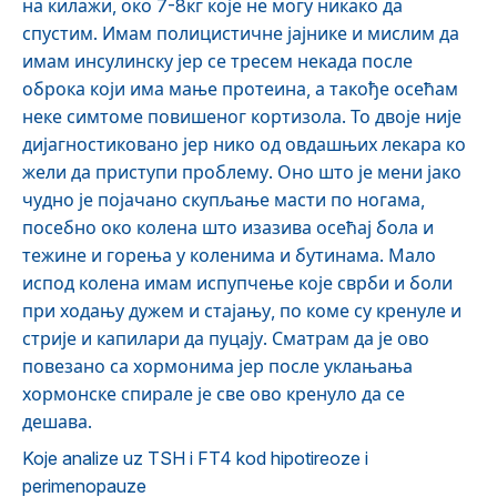
на килажи, око 7-8кг које не могу никако да
спустим. Имам полицистичне јајнике и мислим да
имам инсулинску јер се тресем некада после
оброка који има мање протеина, а такође осећам
неке симтоме повишеног кортизола. То двоје није
дијагностиковано јер нико од овдашњих лекара ко
жели да приступи проблему. Оно што је мени јако
чудно је појачано скупљање масти по ногама,
посебно око колена што изазива осећај бола и
тежине и горења у коленима и бутинама. Мало
испод колена имам испупчење које сврби и боли
при ходању дужем и стајању, по коме су кренуле и
стрије и капилари да пуцају. Сматрам да је ово
повезано са хормонима јер после уклањања
хормонске спирале је све ово кренуло да се
дешава.
Koje analize uz TSH i FT4 kod hipotireoze i
perimenopauze