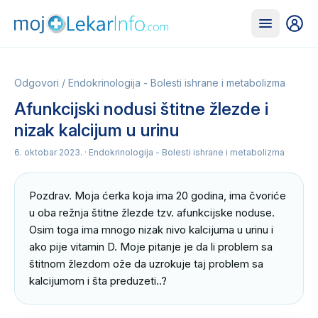
Odgovori
/
Endokrinologija - Bolesti ishrane i metabolizma
Afunkcijski nodusi štitne žlezde i
nizak kalcijum u urinu
6. oktobar 2023.
· Endokrinologija - Bolesti ishrane i metabolizma
Pozdrav. Moja ćerka koja ima 20 godina, ima čvoriće 
u oba režnja štitne žlezde tzv. afunkcijske noduse. 
Osim toga ima mnogo nizak nivo kalcijuma u urinu i 
ako pije vitamin D. Moje pitanje je da li problem sa 
štitnom žlezdom ože da uzrokuje taj problem sa 
kalcijumom i šta preduzeti..?