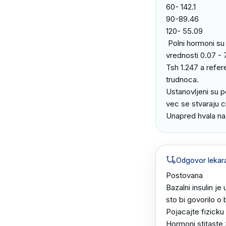
60- 142.1

90-89.46

120- 55.09

 Polni hormoni su mi u redu u granicama normalne s tim da mi je AMH samo 13.48 a referentne 
vrednosti 0.07 - 7
Tsh 1.247 a refer
trudnoca.

Ustanovljeni su po
vec se stvaraju ci
Unapred hvala na
Odgovor lekar
Postovana 

Bazalni insulin j
sto bi govorilo o 
Pojacajte fizicku 
Hormoni stitaste z