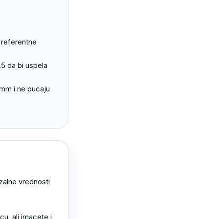
5 da bi uspela 
1mm i ne pucaju 
zalne vrednosti 
u ,ali imacete i 