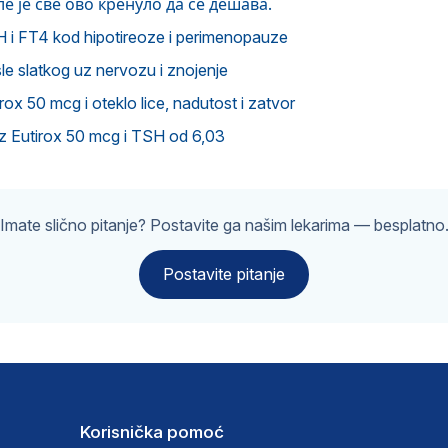
е је све ово кренуло да се дешава.
H i FT4 kod hipotireoze i perimenopauze
sle slatkog uz nervozu i znojenje
x 50 mcg i oteklo lice, nadutost i zatvor
uz Eutirox 50 mcg i TSH od 6,03
Imate slično pitanje? Postavite ga našim lekarima — besplatno
Postavite pitanje
Korisnička pomoć