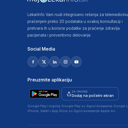
LekarInfo Vam nudi integrisano rešenja za telemedicinu
praćenjem preko 20 podataka u svakoj konsultaciji i
pretvara ih u korisne podatke za praćenje zdravlja
pacijenata i preventivno delovanje.
Social Media
Preuzmite aplikaciju
ZA IPHONE
Dodaj na početni ekran
Google Play i logotip Google Play su žigovi kompanije Google L
iPhone, Safari i App Store su žigovi kompanije Apple Inc.