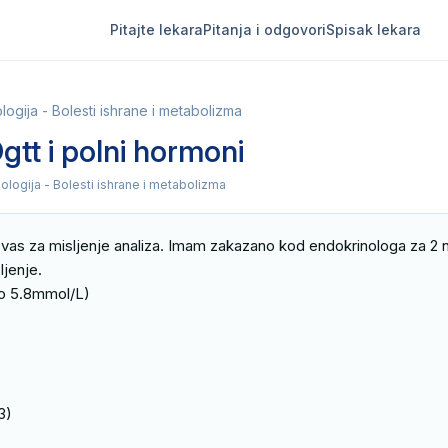
Pitajte lekara
Pitanja i odgovori
Spisak lekara
logija - Bolesti ishrane i metabolizma
Ogtt i polni hormoni
ologija - Bolesti ishrane i metabolizma
vas za misljenje analiza. Imam zakazano kod endokrinologa za 2 ne
jenje.

o 5.8mmol/L)

3)
