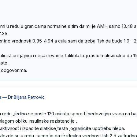
.35.

entne vrednosti 0.35-4.94 a cula sam da treba Tsh da bude 1.9 - 2.
licisticni jajnici i nesazrevanje folikula koji rastu maksimalno do 1
ste. 

 odgovorima.
a
— Dr Biljana Petrovic
e u redu ,jedino se posle 120 minuta sporo tj nedovoljno vraca na ba
blagom obliku insulinske rezistencije .

aktivnost i izbacite slatkise,testa ,ogranicite upotrebu hleba.

lezde su u redu ,tacno je da je idealna vrednost tsh 2,5 za trudnoc