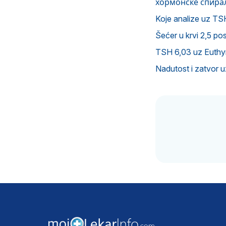
хормонске спирал
Koje analize uz TS
Šećer u krvi 2,5 po
TSH 6,03 uz Euthyro
Nadutost i zatvor 