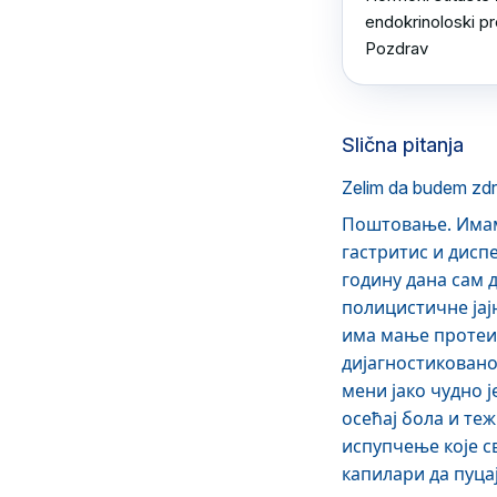
endokrinoloski pr
Pozdrav
Slična pitanja
Zelim da budem zdr
Поштовање. Имам
гастритис и диспе
годину дана сам д
полицистичне јај
има мање протеин
дијагностиковано
мени јако чудно 
осећај бола и те
испупчење које св
капилари да пуца