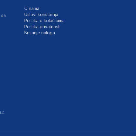
O nama
Uslovi korišćenja
 sa
Politika o kolačićima
Politika privatnosti
Brisanje naloga
LC.