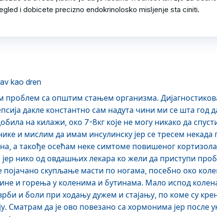
egled i dobicete precizno endokrinolosko misljenje sta ciniti.

av kao dren
 проблем са општим стањем организма. Дијагностикова
псија дакле константно сам надута чини ми се шта год д
обила на килажи, око 7-8кг које не могу никако да спус
нике и мислим да имам инсулинску јер се тресем некада 
а, а такође осећам неке симтоме повишеног кортизола. 
 јер нико од овдашњих лекара ко жели да приступи проб
је појачано скупљање масти по ногама, посебно око кол
жине и горења у коленима и бутинама. Мало испод коле
рби и боли при ходању дужем и стајању, по коме су крен
ју. Сматрам да је ово повезано са хормонима јер после