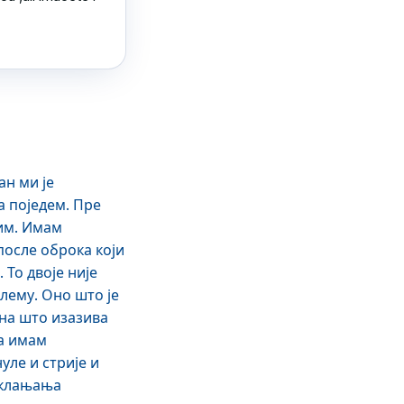
н ми је
а поједем. Пре
тим. Имам
после оброка који
То двоје није
лему. Оно што је
ена што изазива
на имам
уле и стрије и
 уклањања