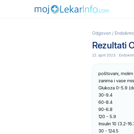
Odgovori
/
Endokrino
Rezultati 
22. april 2023.
· Endokrin
poštovani, molim 
zanima i vase misl
Glukoza 0-5.9 (d
30-9.4

60-8.4

90-6.8

120 - 5.9

Insulin 10 (3.2-16.
30 - 124.5
