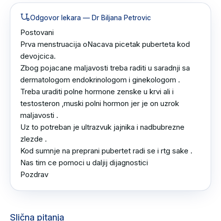
Odgovor lekara
— Dr Biljana Petrovic
Postovani 

Prva menstruacija oNacava picetak puberteta kod 
devojcica.

Zbog pojacane maljavosti treba raditi u saradnji sa 
dermatologom endokrinologom i ginekologom .

Treba uraditi polne hormone zenske u krvi ali i 
testosteron ,muski polni hormon jer je on uzrok 
maljavosti .

Uz to potreban je ultrazvuk jajnika i nadbubrezne 
zlezde .

Kod sumnje na preprani pubertet radi se i rtg sake .

Nas tim ce pomoci u daljij dijagnostici 

Pozdrav
Slična pitanja