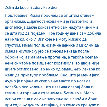
Zelim da budem zdrav kao dren
Поштовање. Имам проблем са општим стањем
организма. Дијагностикован ми је гастритис и
диспепсија дакле константно сам надута чини ми
се шта год да поједем. Пре годину дана сам добила
на килажи, око 7-8кг које не могу никако да
спустим. Имам полицистичне јајнике и мислим да
имам инсулинску јер се тресем некада после
оброка који има мање протеина, а такође осећам
неке симтоме повишеног кортизола. То двоје није
дијагностиковано јер нико од овдашњих лекара ко
жели да приступи проблему. Оно што је мени јако
чудно је појачано скупљање масти по ногама,
посебно око колена што изазива осећај бола и
тежине и горења у коленима и бутинама. Мало
испод колена имам испупчење које сврби и боли
при ходању дужем и стајању, по коме су кренуле и