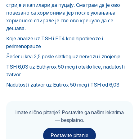
стрије и капилари да пуцају. Сматрам да је ово
повезано са хормонима јер после уклањања
хормонске спирале је све ово кренуло да се
дешава.
Koje analize uz TSH i FT4 kod hipotireoze i
perimenopauze
Šećer u krvi 2,5 posle slatkog uz nervozu i znojenje
TSH 6,03 uz Euthyrox 50 mcg i oteklo lice, nadutost i
zatvor
Nadutost i zatvor uz Eutirox 50 mcg i TSH od 6,03
Imate slično pitanje? Postavite ga našim lekarima
— besplatno.
Postavite pitanje