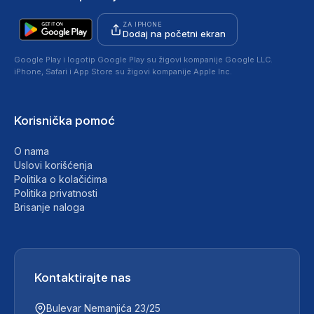
ZA IPHONE
Dodaj na početni ekran
Google Play i logotip Google Play su žigovi kompanije Google LLC.
iPhone, Safari i App Store su žigovi kompanije Apple Inc.
Korisnička pomoć
O nama
Uslovi korišćenja
Politika o kolačićima
Politika privatnosti
Brisanje naloga
Kontaktirajte nas
Bulevar Nemanjića 23/25