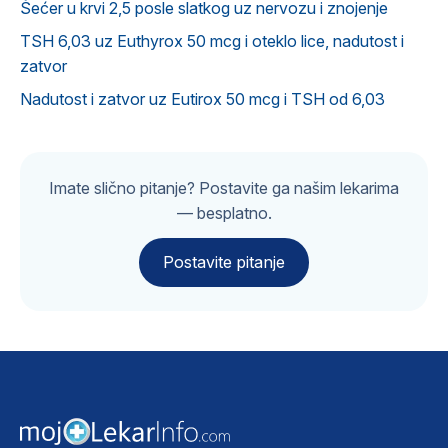
Šećer u krvi 2,5 posle slatkog uz nervozu i znojenje
TSH 6,03 uz Euthyrox 50 mcg i oteklo lice, nadutost i
zatvor
Nadutost i zatvor uz Eutirox 50 mcg i TSH od 6,03
Imate slično pitanje? Postavite ga našim lekarima
— besplatno.
Postavite pitanje