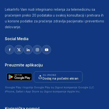
LekarInfo Vam nudi integrisano rešenja za telemedicinu sa
praćenjem preko 20 podataka u svakoj konsultaciji i pretvara ih
u korisne podatke za praćenje zdravlja pacijenata i preventivno
delovanje.
Social Media
Preuzmite aplikaciju
ZA IPHONE
Dodaj na početni ekran
Google Play i logotip Google Play su žigovi kompanije Google LLC.
iPhone, Safari i App Store su žigovi kompanije Apple Inc.
Korisnička pomoć