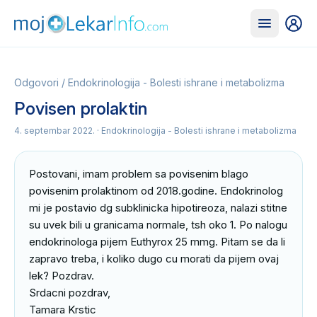
Odgovori
/
Endokrinologija - Bolesti ishrane i metabolizma
Povisen prolaktin
4. septembar 2022.
· Endokrinologija - Bolesti ishrane i metabolizma
Postovani, imam problem sa povisenim blago 
povisenim prolaktinom od 2018.godine. Endokrinolog 
mi je postavio dg subklinicka hipotireoza, nalazi stitne 
su uvek bili u granicama normale, tsh oko 1. Po nalogu 
endokrinologa pijem Euthyrox 25 mmg. Pitam se da li 
zapravo treba, i koliko dugo cu morati da pijem ovaj 
lek? Pozdrav.

Srdacni pozdrav,

Tamara Krstic