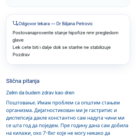
Odgovor lekara
— Dr Biljana Petrovic
Postovanaproverite stanje hipofize nmr pregledom 
glave 

Lek cete biti i dalje dok se stanhe ne stabilizuje 

Pozdrav
Slična pitanja
Zelim da budem zdrav kao dren
Поштовање. Имам проблем са општим стањем
организма. Дијагностикован ми је гастритис и
диспепсија дакле константно сам надута чини ми
се шта год да поједем. Пре годину дана сам добила
на килажи, око 7-8кг које не могу никако да