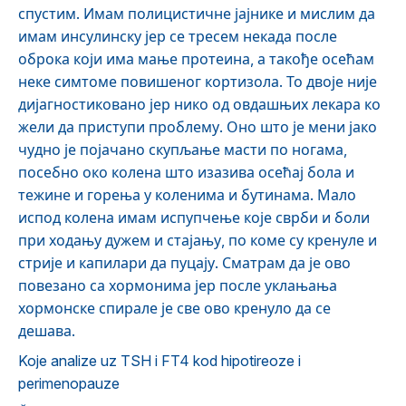
спустим. Имам полицистичне јајнике и мислим да
имам инсулинску јер се тресем некада после
оброка који има мање протеина, а такође осећам
неке симтоме повишеног кортизола. То двоје није
дијагностиковано јер нико од овдашњих лекара ко
жели да приступи проблему. Оно што је мени јако
чудно је појачано скупљање масти по ногама,
посебно око колена што изазива осећај бола и
тежине и горења у коленима и бутинама. Мало
испод колена имам испупчење које сврби и боли
при ходању дужем и стајању, по коме су кренуле и
стрије и капилари да пуцају. Сматрам да је ово
повезано са хормонима јер после уклањања
хормонске спирале је све ово кренуло да се
дешава.
Koje analize uz TSH i FT4 kod hipotireoze i
perimenopauze