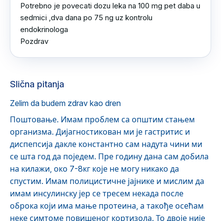
Potrebno je povecati dozu leka na 100 mg pet daba u 
sedmici ,dva dana po 75 ng uz kontrolu 
endokrinologa 

Pozdrav
Slična pitanja
Zelim da budem zdrav kao dren
Поштовање. Имам проблем са општим стањем
организма. Дијагностикован ми је гастритис и
диспепсија дакле константно сам надута чини ми
се шта год да поједем. Пре годину дана сам добила
на килажи, око 7-8кг које не могу никако да
спустим. Имам полицистичне јајнике и мислим да
имам инсулинску јер се тресем некада после
оброка који има мање протеина, а такође осећам
неке симтоме повишеног кортизола. То двоје није