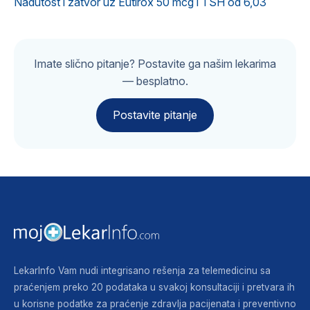
Nadutost i zatvor uz Eutirox 50 mcg i TSH od 6,03
Imate slično pitanje? Postavite ga našim lekarima
— besplatno.
Postavite pitanje
LekarInfo Vam nudi integrisano rešenja za telemedicinu sa
praćenjem preko 20 podataka u svakoj konsultaciji i pretvara ih
u korisne podatke za praćenje zdravlja pacijenata i preventivno