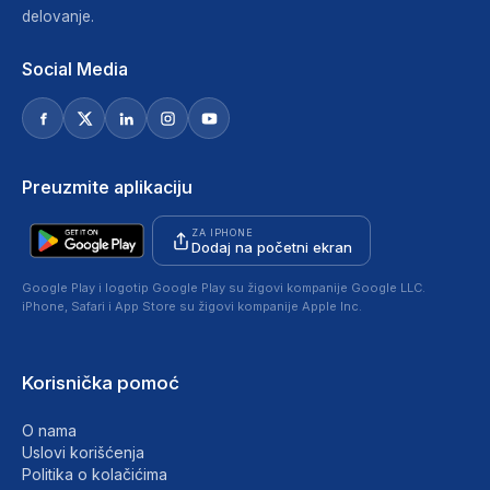
delovanje.
Social Media
Preuzmite aplikaciju
ZA IPHONE
Dodaj na početni ekran
Google Play i logotip Google Play su žigovi kompanije Google LLC.
iPhone, Safari i App Store su žigovi kompanije Apple Inc.
Korisnička pomoć
O nama
Uslovi korišćenja
Politika o kolačićima