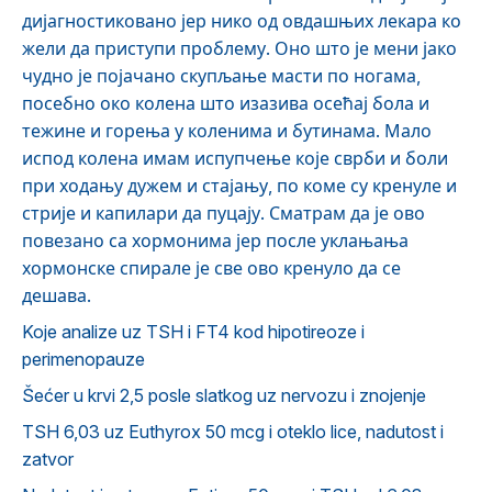
дијагностиковано јер нико од овдашњих лекара ко
жели да приступи проблему. Оно што је мени јако
чудно је појачано скупљање масти по ногама,
посебно око колена што изазива осећај бола и
тежине и горења у коленима и бутинама. Мало
испод колена имам испупчење које сврби и боли
при ходању дужем и стајању, по коме су кренуле и
стрије и капилари да пуцају. Сматрам да је ово
повезано са хормонима јер после уклањања
хормонске спирале је све ово кренуло да се
дешава.
Koje analize uz TSH i FT4 kod hipotireoze i
perimenopauze
Šećer u krvi 2,5 posle slatkog uz nervozu i znojenje
TSH 6,03 uz Euthyrox 50 mcg i oteklo lice, nadutost i
zatvor