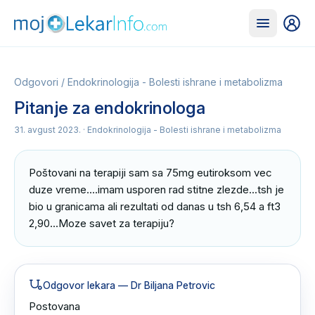
Odgovori
/
Endokrinologija - Bolesti ishrane i metabolizma
Pitanje za endokrinologa
31. avgust 2023.
· Endokrinologija - Bolesti ishrane i metabolizma
Poštovani na terapiji sam sa 75mg eutiroksom vec 
duze vreme....imam usporen rad stitne zlezde...tsh je 
bio u granicama ali rezultati od danas u tsh 6,54 a ft3 
2,90...Moze savet za terapiju?
Odgovor lekara
— Dr Biljana Petrovic
Postovana 
