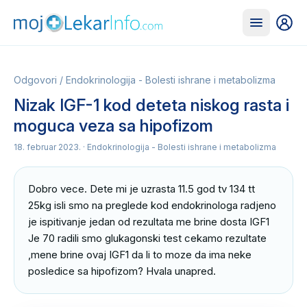
Odgovori
/
Endokrinologija - Bolesti ishrane i metabolizma
Nizak IGF-1 kod deteta niskog rasta i
moguca veza sa hipofizom
18. februar 2023.
· Endokrinologija - Bolesti ishrane i metabolizma
Dobro vece. Dete mi je uzrasta 11.5 god tv 134 tt 
25kg isli smo na preglede kod endokrinologa radjeno 
je ispitivanje jedan od rezultata me brine dosta IGF1 
Je 70 radili smo glukagonski test cekamo rezultate 
,mene brine ovaj IGF1 da li to moze da ima neke 
posledice sa hipofizom? Hvala unapred.