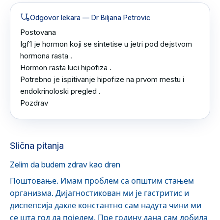
Odgovor lekara
— Dr Biljana Petrovic
Postovana 

Igf1 je hormon koji se sintetise u jetri pod dejstvom 
hormona rasta .

Hormon rasta luci hipofiza .

Potrebno je ispitivanje hipofize na prvom mestu i 
endokrinoloski pregled .

Pozdrav
Slična pitanja
Zelim da budem zdrav kao dren
Поштовање. Имам проблем са општим стањем
организма. Дијагностикован ми је гастритис и
диспепсија дакле константно сам надута чини ми
се шта год да поједем. Пре годину дана сам добила