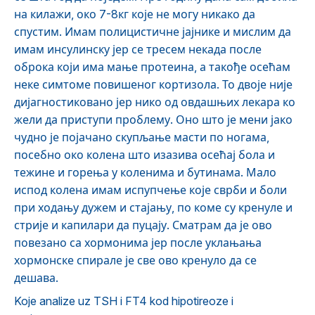
на килажи, око 7-8кг које не могу никако да
спустим. Имам полицистичне јајнике и мислим да
имам инсулинску јер се тресем некада после
оброка који има мање протеина, а такође осећам
неке симтоме повишеног кортизола. То двоје није
дијагностиковано јер нико од овдашњих лекара ко
жели да приступи проблему. Оно што је мени јако
чудно је појачано скупљање масти по ногама,
посебно око колена што изазива осећај бола и
тежине и горења у коленима и бутинама. Мало
испод колена имам испупчење које сврби и боли
при ходању дужем и стајању, по коме су кренуле и
стрије и капилари да пуцају. Сматрам да је ово
повезано са хормонима јер после уклањања
хормонске спирале је све ово кренуло да се
дешава.
Koje analize uz TSH i FT4 kod hipotireoze i