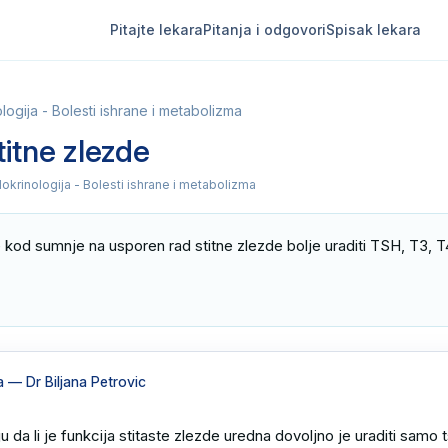
Pitajte lekara
Pitanja i odgovori
Spisak lekara
logija - Bolesti ishrane i metabolizma
itne zlezde
dokrinologija - Bolesti ishrane i metabolizma
e kod sumnje na usporen rad stitne zlezde bolje uraditi TSH, T3, T4
a
— Dr Biljana Petrovic
u da li je funkcija stitaste zlezde uredna dovoljno je uraditi samo tsh