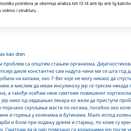
ostiku potrebna je obimnija analiza tsh t3 t4 anti tip anti tg kalciton
vidimo i strukturu .

av kao dren
 проблем са општим стањем организма. Дијагностикова
псија дакле константно сам надута чини ми се шта год д
обила на килажи, око 7-8кг које не могу никако да спус
нике и мислим да имам инсулинску јер се тресем некада 
а, а такође осећам неке симтоме повишеног кортизола. 
 јер нико од овдашњих лекара ко жели да приступи проб
је појачано скупљање масти по ногама, посебно око кол
жине и горења у коленима и бутинама. Мало испод коле
рби и боли при ходању дужем и стајању, по коме су крен
ју. Сматрам да је ово повезано са хормонима јер после