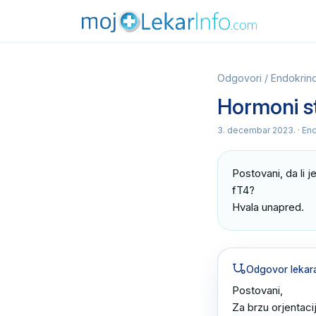
Odgovori
/
Endokrino
Hormoni st
3. decembar 2023.
· En
Postovani, da li j
fT4?

Hvala unapred.
Odgovor lekar
Postovani,

Za brzu orjentacij