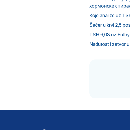
хормонске спирал
Koje analize uz TS
Šećer u krvi 2,5 po
TSH 6,03 uz Euthyro
Nadutost i zatvor 