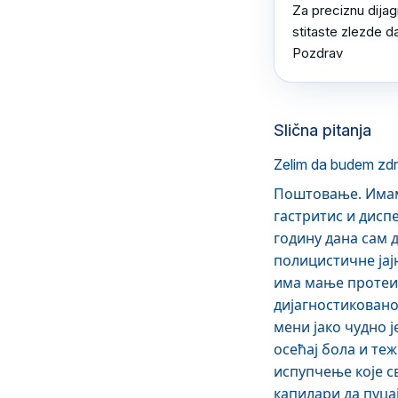
Za preciznu dijagn
stitaste zlezde da 
Pozdrav
Slična pitanja
Zelim da budem zdr
Поштовање. Имам
гастритис и диспе
годину дана сам д
полицистичне јај
има мање протеин
дијагностиковано
мени јако чудно 
осећај бола и те
испупчење које св
капилари да пуца