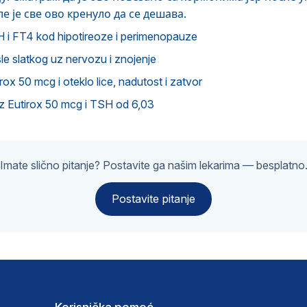
е је све ово кренуло да се дешава.
H i FT4 kod hipotireoze i perimenopauze
sle slatkog uz nervozu i znojenje
x 50 mcg i oteklo lice, nadutost i zatvor
uz Eutirox 50 mcg i TSH od 6,03
Imate slično pitanje? Postavite ga našim lekarima — besplatno
Postavite pitanje