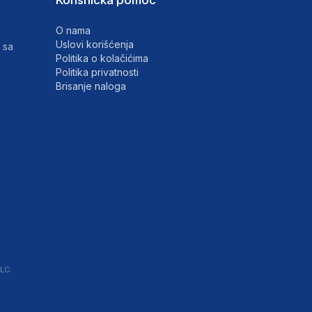
Korisnička pomoć
O nama
Uslovi korišćenja
 sa
Politika o kolačićima
Politika privatnosti
Brisanje naloga
LC.