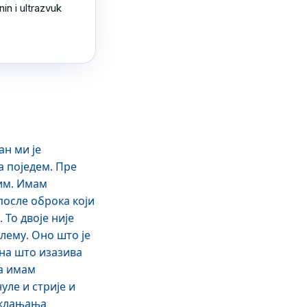
in i ultrazvuk 
н ми је
а поједем. Пре
тим. Имам
после оброка који
То двоје није
лему. Оно што је
ена што изазива
на имам
уле и стрије и
 уклањања