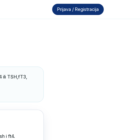
Prijava / Registracija
 ili TSH,fT3, 
 i ft4.
