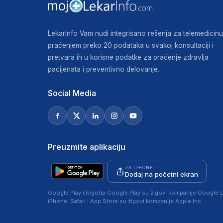
LekarInfo Vam nudi integrisano rešenja za telemedicinu
praćenjem preko 20 podataka u svakoj konsultaciji i
pretvara ih u korisne podatke za praćenje zdravlja
pacijenata i preventivno delovanje.
Social Media
Preuzmite aplikaciju
ZA IPHONE
Dodaj na početni ekran
Google Play i logotip Google Play su žigovi kompanije Google L
iPhone, Safari i App Store su žigovi kompanije Apple Inc.