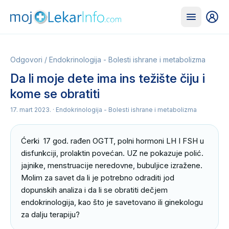
Odgovori
/
Endokrinologija - Bolesti ishrane i metabolizma
Da li moje dete ima ins težište čiju i
kome se obratiti
17. mart 2023.
· Endokrinologija - Bolesti ishrane i metabolizma
Ćerki  17 god. rađen OGTT, polni hormoni LH I FSH u 
disfunkciji, prolaktin povećan. UZ ne pokazuje polić. 
jajnike, menstruacije neredovne, bubuljice izražene. 
Molim za savet da li je potrebno odraditi jod 
dopunskih analiza i da li se obratiti dečjem 
endokrinologija, kao što je savetovano ili ginekologu 
za dalju terapiju?