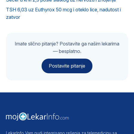
TSH 6,03 uz Euthyrox 50 mcg i oteklo lice, nadutost i
zatvor
Imate slično pitanje? Postavite ga našim lekarima
— besplatno.
Postavite pitanje
LekarInfo Vam nudi integrisano rešenja za telemedicinu sa