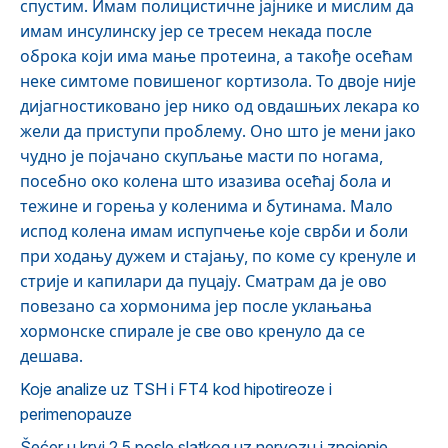
спустим. Имам полицистичне јајнике и мислим да
имам инсулинску јер се тресем некада после
оброка који има мање протеина, а такође осећам
неке симтоме повишеног кортизола. То двоје није
дијагностиковано јер нико од овдашњих лекара ко
жели да приступи проблему. Оно што је мени јако
чудно је појачано скупљање масти по ногама,
посебно око колена што изазива осећај бола и
тежине и горења у коленима и бутинама. Мало
испод колена имам испупчење које сврби и боли
при ходању дужем и стајању, по коме су кренуле и
стрије и капилари да пуцају. Сматрам да је ово
повезано са хормонима јер после уклањања
хормонске спирале је све ово кренуло да се
дешава.
Koje analize uz TSH i FT4 kod hipotireoze i
perimenopauze
Šećer u krvi 2,5 posle slatkog uz nervozu i znojenje