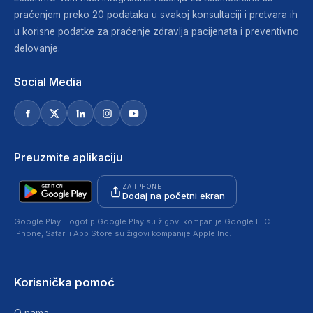
praćenjem preko 20 podataka u svakoj konsultaciji i pretvara ih
u korisne podatke za praćenje zdravlja pacijenata i preventivno
delovanje.
Social Media
Preuzmite aplikaciju
ZA IPHONE
Dodaj na početni ekran
Google Play i logotip Google Play su žigovi kompanije Google LLC.
iPhone, Safari i App Store su žigovi kompanije Apple Inc.
Korisnička pomoć
O nama