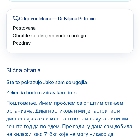
Odgovor lekara
— Dr Biljana Petrovic
Postovana 

Obratite se decjem endokrinologu .

Pozdrav
Slična pitanja
Sta to pokazuje Jako sam se ugojila
Zelim da budem zdrav kao dren
Поштовање. Имам проблем са општим стањем
организма. Дијагностикован ми је гастритис и
диспепсија дакле константно сам надута чини ми
се шта год да поједем. Пре годину дана сам добила
на килажи, око 7-8кг које не могу никако да