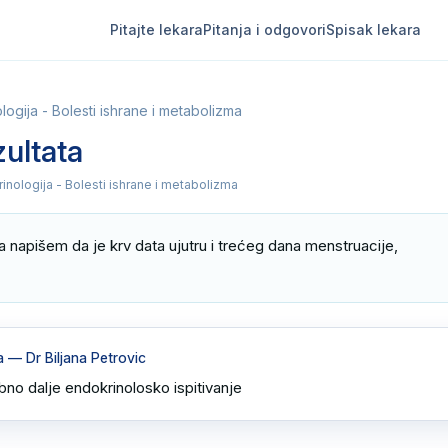
Pitajte lekara
Pitanja i odgovori
Spisak lekara
logija - Bolesti ishrane i metabolizma
zultata
inologija - Bolesti ishrane i metabolizma
 napišem da je krv data ujutru i trećeg dana menstruacije,

a
— Dr Biljana Petrovic
no dalje endokrinolosko ispitivanje