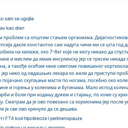
ko sam se ugojila
av kao dren
 проблем са општим стањем организма. Дијагностикова
псија дакле константно сам надута чини ми се шта год д
обила на килажи, око 7-8кг које не могу никако да спус
нике и мислим да имам инсулинску јер се тресем некада 
а, а такође осећам неке симтоме повишеног кортизола. 
 јер нико од овдашњих лекара ко жели да приступи проб
је појачано скупљање масти по ногама, посебно око кол
жине и горења у коленима и бутинама. Мало испод коле
рби и боли при ходању дужем и стајању, по коме су крен
ју. Сматрам да је ово повезано са хормонима јер после
е је све ово кренуло да се дешава.
H i FT4 kod hipotireoze i perimenopauze
sle slatkog uz nervozu i znojenje