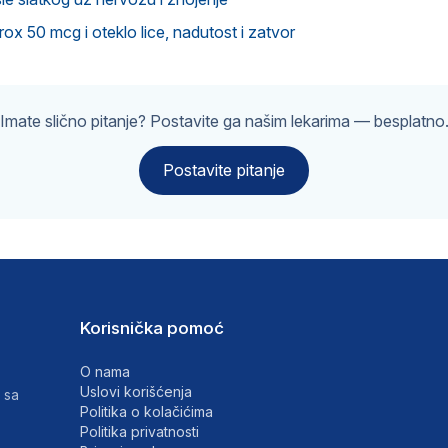
x 50 mcg i oteklo lice, nadutost i zatvor
Imate slično pitanje? Postavite ga našim lekarima — besplatno
Postavite pitanje
Korisnička pomoć
O nama
Uslovi korišćenja
 sa
Politika o kolačićima
Politika privatnosti