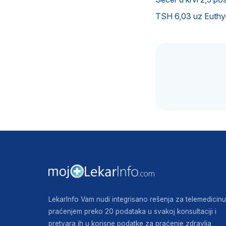
TSH 6,03 uz Euthyro
LekarInfo Vam nudi integrisano rešenja za telemedicinu
praćenjem preko 20 podataka u svakoj konsultaciji i
pretvara ih u korisne podatke za praćenje zdravlja