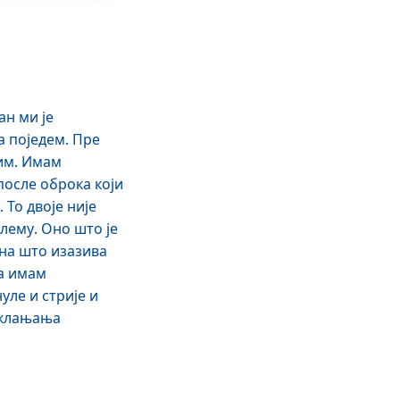
н ми је
а поједем. Пре
тим. Имам
после оброка који
То двоје није
лему. Оно што је
ена што изазива
на имам
уле и стрије и
 уклањања