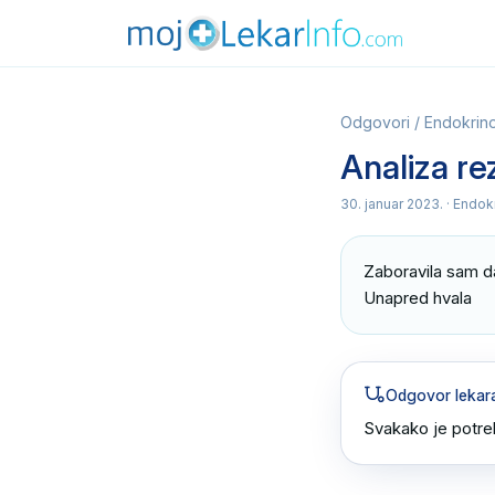
Odgovori
/
Endokrino
Analiza re
30. januar 2023.
· Endokr
Zaboravila sam da
Unapred hvala
Odgovor lekar
Svakako je potreb