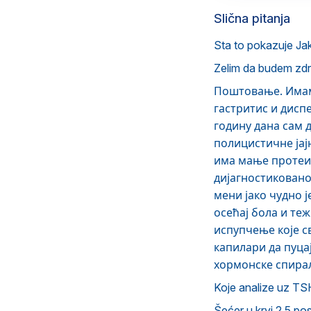
Slična pitanja
Sta to pokazuje Ja
Zelim da budem zdr
Поштовање. Имам
гастритис и диспе
годину дана сам д
полицистичне јај
има мање протеин
дијагностиковано
мени јако чудно 
осећај бола и те
испупчење које св
капилари да пуца
хормонске спирал
Koje analize uz TS
Šećer u krvi 2,5 po