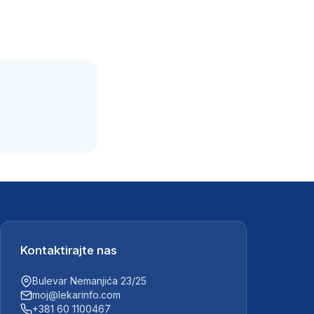
.
Kontaktirajte nas
Bulevar Nemanjića 23/25
moj@lekarinfo.com
+381 60 1100467