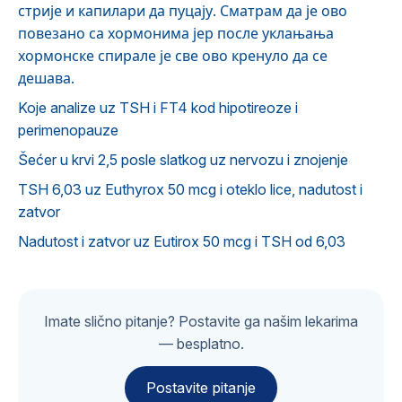
стрије и капилари да пуцају. Сматрам да је ово
повезано са хормонима јер после уклањања
хормонске спирале је све ово кренуло да се
дешава.
Koje analize uz TSH i FT4 kod hipotireoze i
perimenopauze
Šećer u krvi 2,5 posle slatkog uz nervozu i znojenje
TSH 6,03 uz Euthyrox 50 mcg i oteklo lice, nadutost i
zatvor
Nadutost i zatvor uz Eutirox 50 mcg i TSH od 6,03
Imate slično pitanje? Postavite ga našim lekarima
— besplatno.
Postavite pitanje