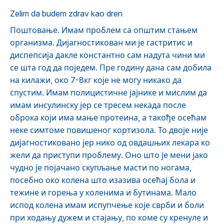
Zelim da budem zdrav kao dren
Поштовање. Имам проблем са општим стањем
организма. Дијагностикован ми је гастритис и
диспепсија дакле константно сам надута чини ми
се шта год да поједем. Пре годину дана сам добила
на килажи, око 7-8кг које не могу никако да
спустим. Имам полицистичне јајнике и мислим да
имам инсулинску јер се тресем некада после
оброка који има мање протеина, а такође осећам
неке симтоме повишеног кортизола. То двоје није
дијагностиковано јер нико од овдашњих лекара ко
жели да приступи проблему. Оно што је мени јако
чудно је појачано скупљање масти по ногама,
посебно око колена што изазива осећај бола и
тежине и горења у коленима и бутинама. Мало
испод колена имам испупчење које сврби и боли
при ходању дужем и стајању, по коме су кренуле и