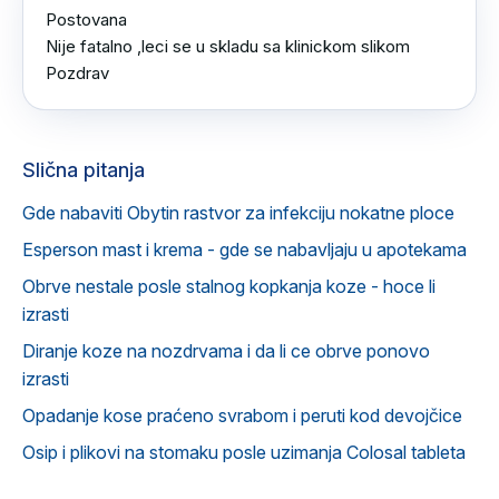
Postovana 

Nije fatalno ,leci se u skladu sa klinickom slikom

Pozdrav
Slična pitanja
Gde nabaviti Obytin rastvor za infekciju nokatne ploce
Esperson mast i krema - gde se nabavljaju u apotekama
Obrve nestale posle stalnog kopkanja koze - hoce li
izrasti
Diranje koze na nozdrvama i da li ce obrve ponovo
izrasti
Opadanje kose praćeno svrabom i peruti kod devojčice
Osip i plikovi na stomaku posle uzimanja Colosal tableta