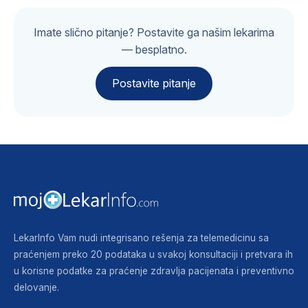
Imate slično pitanje? Postavite ga našim lekarima
— besplatno.
Postavite pitanje
LekarInfo Vam nudi integrisano rešenja za telemedicinu sa
praćenjem preko 20 podataka u svakoj konsultaciji i pretvara ih
u korisne podatke za praćenje zdravlja pacijenata i preventivno
delovanje.