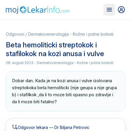
Odgovori
/
Dermatovenerologija - Kožne i polne bolesti
Beta hemoliticki streptokok i
stafilokok na kozi anusa i vulve
28. avgust 2023.
· Dermatovenerologija - Kožne i polne bolesti
Dobar dan. Kada je na kozi anusa i vulve izolovana 
streptokoka beta hemoliticki (nije geupa a nije grupa 
b) i stafilkok ,da li to moze biti opasno po zdravlje i 
da li moze biti fatalno?
Odgovor lekara
— Dr Biljana Petrovic