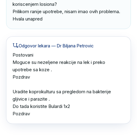
koriscenjem losiona?

Prilikom ranije upotrebe, nisam imao ovih problema.

Hvala unapred
Odgovor lekara
— Dr Biljana Petrovic
Postovani

Moguce su nezeljene reakcije na lek i preko 
upotrebe sa koze .

Pozdrav

Uradite koprokulturu sa pregledom na bakterije 
gljivice i parazite .

Do tada koristite Bulardi 1x2 

Pozdrav