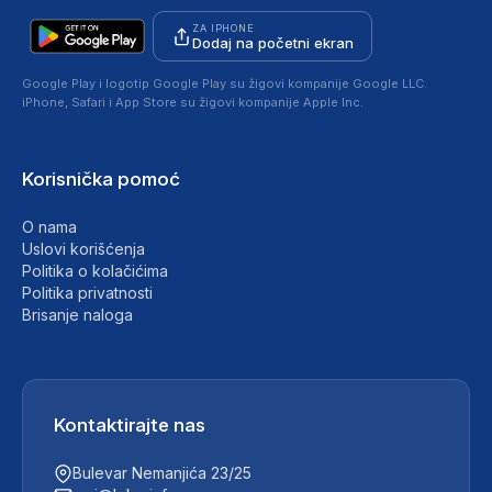
ZA IPHONE
Dodaj na početni ekran
Google Play i logotip Google Play su žigovi kompanije Google LLC.
iPhone, Safari i App Store su žigovi kompanije Apple Inc.
Korisnička pomoć
O nama
Uslovi korišćenja
Politika o kolačićima
Politika privatnosti
Brisanje naloga
Kontaktirajte nas
Bulevar Nemanjića 23/25