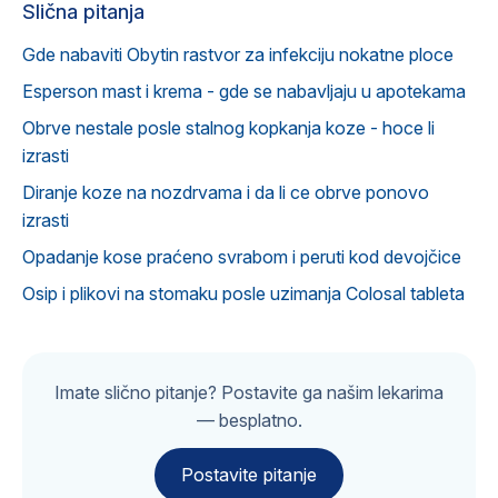
Slična pitanja
Gde nabaviti Obytin rastvor za infekciju nokatne ploce
Esperson mast i krema - gde se nabavljaju u apotekama
Obrve nestale posle stalnog kopkanja koze - hoce li
izrasti
Diranje koze na nozdrvama i da li ce obrve ponovo
izrasti
Opadanje kose praćeno svrabom i peruti kod devojčice
Osip i plikovi na stomaku posle uzimanja Colosal tableta
Imate slično pitanje? Postavite ga našim lekarima
— besplatno.
Postavite pitanje