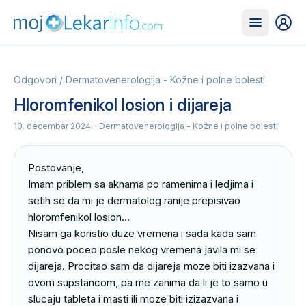
Odgovori
/
Dermatovenerologija - Kožne i polne bolesti
Hloromfenikol losion i dijareja
10. decembar 2024.
· Dermatovenerologija - Kožne i polne bolesti
Postovanje,

Imam priblem sa aknama po ramenima i ledjima i 
setih se da mi je dermatolog ranije prepisivao 
hloromfenikol losion...

Nisam ga koristio duze vremena i sada kada sam 
ponovo poceo posle nekog vremena javila mi se 
dijareja. Procitao sam da dijareja moze biti izazvana i 
ovom supstancom, pa me zanima da li je to samo u 
slucaju tableta i masti ili moze biti izizazvana i 