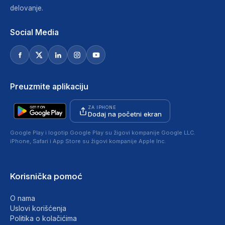
delovanje.
Social Media
Preuzmite aplikaciju
ZA IPHONE
Dodaj na početni ekran
Google Play i logotip Google Play su žigovi kompanije Google LLC.
iPhone, Safari i App Store su žigovi kompanije Apple Inc.
Korisnička pomoć
O nama
Uslovi korišćenja
Politika o kolačićima