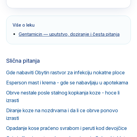
Više o leku
Gentamicin
— uputstvo, doziranje i česta pitanja
Slična pitanja
Gde nabaviti Obytin rastvor za infekciju nokatne ploce
Esperson mast i krema - gde se nabavljaju u apotekama
Obrve nestale posle stalnog kopkanja koze - hoce li
izrasti
Diranje koze na nozdrvama i da li ce obrve ponovo
izrasti
Opadanje kose praćeno svrabom i peruti kod devojčice