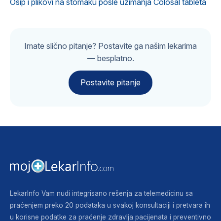
Osip i plikovi na stomaku posle uzimanja Colosal tableta
Imate slično pitanje? Postavite ga našim lekarima
— besplatno.
Postavite pitanje
LekarInfo Vam nudi integrisano rešenja za telemedicinu sa
praćenjem preko 20 podataka u svakoj konsultaciji i pretvara ih
u korisne podatke za praćenje zdravlja pacijenata i preventivno