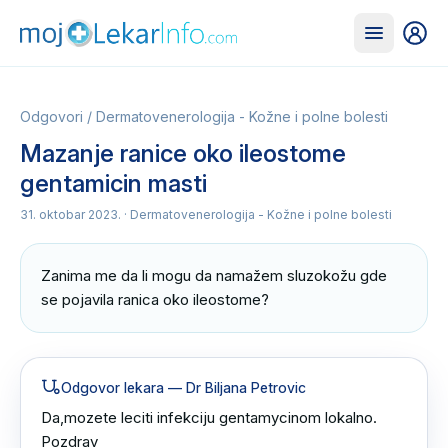
Odgovori
/
Dermatovenerologija - Kožne i polne bolesti
Mazanje ranice oko ileostome
gentamicin masti
31. oktobar 2023.
· Dermatovenerologija - Kožne i polne bolesti
Zanima me da li mogu da namažem sluzokožu gde 
se pojavila ranica oko ileostome?
Odgovor lekara
— Dr Biljana Petrovic
Da,mozete leciti infekciju gentamycinom lokalno.

Pozdrav