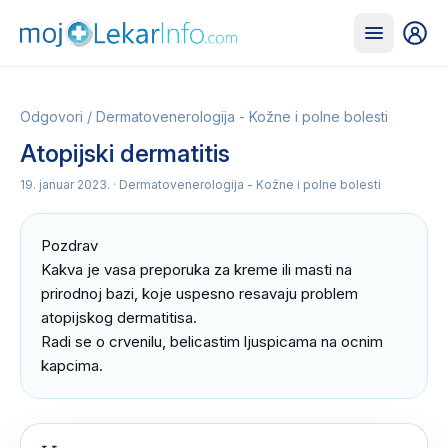
Odgovori
/
Dermatovenerologija - Kožne i polne bolesti
Atopijski dermatitis
19. januar 2023.
· Dermatovenerologija - Kožne i polne bolesti
Pozdrav

Kakva je vasa preporuka za kreme ili masti na 
prirodnoj bazi, koje uspesno resavaju problem 
atopijskog dermatitisa. 

Radi se o crvenilu, belicastim ljuspicama na ocnim 
kapcima.