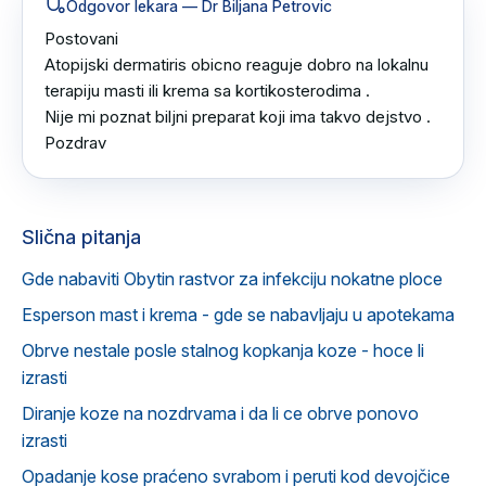
Odgovor lekara
— Dr Biljana Petrovic
Postovani 

Atopijski dermatiris obicno reaguje dobro na lokalnu 
terapiju masti ili krema sa kortikosterodima .

Nije mi poznat biljni preparat koji ima takvo dejstvo .

Pozdrav
Slična pitanja
Gde nabaviti Obytin rastvor za infekciju nokatne ploce
Esperson mast i krema - gde se nabavljaju u apotekama
Obrve nestale posle stalnog kopkanja koze - hoce li
izrasti
Diranje koze na nozdrvama i da li ce obrve ponovo
izrasti
Opadanje kose praćeno svrabom i peruti kod devojčice