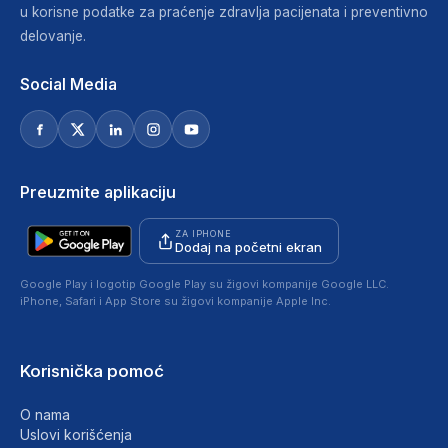
u korisne podatke za praćenje zdravlja pacijenata i preventivno
delovanje.
Social Media
Preuzmite aplikaciju
ZA IPHONE
Dodaj na početni ekran
Google Play i logotip Google Play su žigovi kompanije Google LLC.
iPhone, Safari i App Store su žigovi kompanije Apple Inc.
Korisnička pomoć
O nama
Uslovi korišćenja