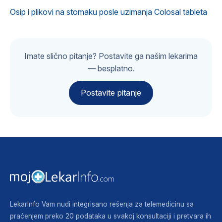
Osip i plikovi na stomaku posle uzimanja Colosal tableta
Imate slično pitanje? Postavite ga našim lekarima
— besplatno.
Postavite pitanje
LekarInfo Vam nudi integrisano rešenja za telemedicinu sa
praćenjem preko 20 podataka u svakoj konsultaciji i pretvara ih