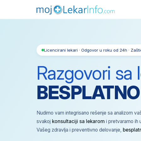
Licencirani lekari · Odgovor u roku od 24h · Zašt
Razgovori sa 
BESPLATNO
Nudimo vam integrisano rešenje sa analizom vaš
svakoj
konsultaciji sa lekarom
i pretvaramo ih 
Vašeg zdravlja i preventivno delovanje,
besplat