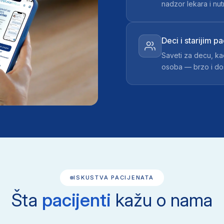
nadzor lekara i nutr
Deci i starijim p
Saveti za decu, kao 
osoba — brzo i do
ISKUSTVA PACIJENATA
Šta
pacijenti
kažu o nama