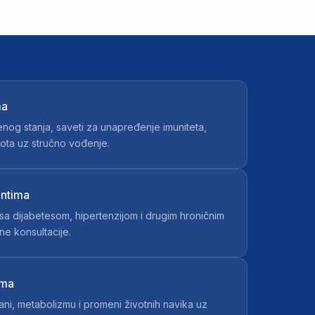
ma
nog stanja, saveti za unapređenje imuniteta,
vota uz stručno vođenje.
entima
 dijabetesom, hipertenzijom i drugim hroničnim
ne konsultacije.
ama
ani, metabolizmu i promeni životnih navika uz