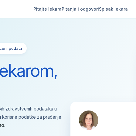
Pitajte lekara
Pitanja i odgovori
Spisak lekara
ićeni podaci
lekarom,
ih zdravstvenih podataka u
u korisne podatke za praćenje
no.