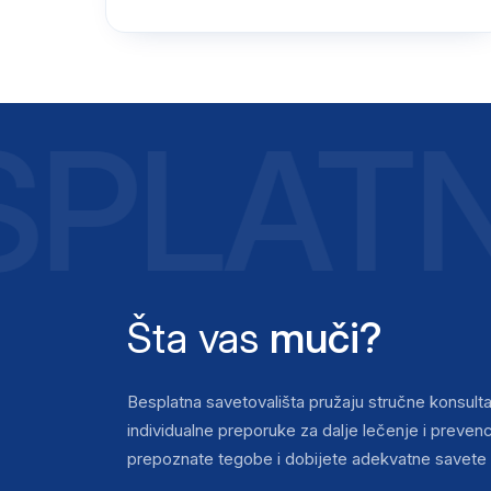
PLATN
Šta vas
muči?
Besplatna savetovališta pružaju stručne konsulta
individualne preporuke za dalje lečenje i preve
prepoznate tegobe i dobijete adekvatne savete 