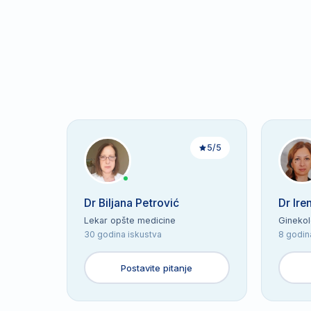
5/5
Dr Biljana Petrović
Dr Ire
Lekar opšte medicine
Gineko
30 godina iskustva
8 godin
Postavite pitanje