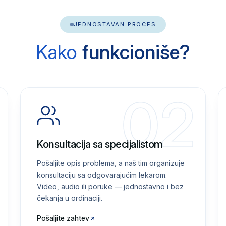
JEDNOSTAVAN PROCES
Kako
funkcioniše?
02
Konsultacija sa specijalistom
Pošaljite opis problema, a naš tim organizuje
konsultaciju sa odgovarajućim lekarom.
Video, audio ili poruke — jednostavno i bez
čekanja u ordinaciji.
Pošaljite zahtev