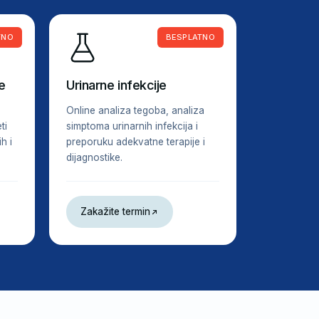
TNO
BESPLATNO
e
Urinarne infekcije
Online analiza tegoba, analiza
ti
simptoma urinarnih infekcija i
h i
preporuku adekvatne terapije i
dijagnostike.
Zakažite termin