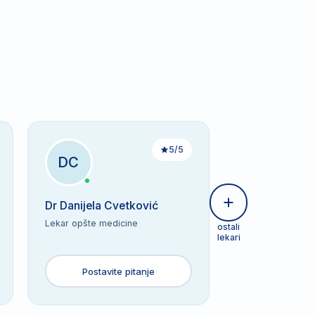
5/5
DC
Dr Danijela Cvetković
Lekar opšte medicine
ostali
lekari
Postavite pitanje