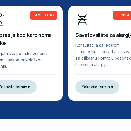
BESPLATNO
BESPLA
presija kod karcinoma
Savetovalište za alergij
jke
Konsultacija sa lekarom,
dijagnostika i individualni save
hijatrijska podrška ženama
za efikasnu kontrolu sezonski
om i nakon onkološkog
hroničnih alergija.
nja.
Zakažite termin
Zakažite termin