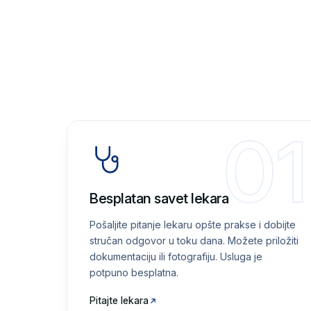
01
Besplatan savet lekara
Pošaljite pitanje lekaru opšte prakse i dobijte
stručan odgovor u toku dana. Možete priložiti
dokumentaciju ili fotografiju. Usluga je
potpuno besplatna.
Pitajte lekara