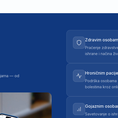
Zdravim osoba
Praćenje zdravstve
ishrane i načina ži
Hroničnim pacij
cijama — od
Podrška osobama sa
bolestima kroz onli
Gojaznim osob
Savetovanje o ishr