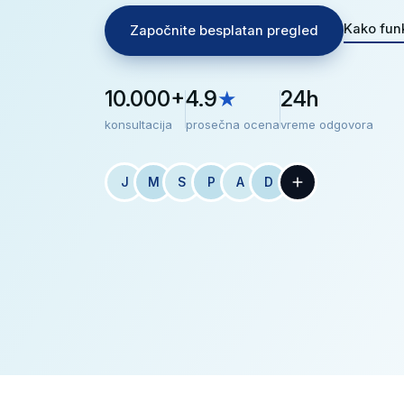
Kako fun
Započnite besplatan pregled
10.000+
4.9
★
24h
konsultacija
prosečna ocena
vreme odgovora
J
M
S
P
A
D