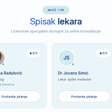
NAŠ TIM
Spisak
lekara
Licencirani specijalisti dostupni za online konsultacije
5/5
5/5
JS
na Radulović
Dr Jovana Simić
log
Lekar opšte medicine
a iskustva
Postavite pitanje
Postavite pitanje