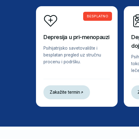
BESPLATNO
Depresija u pri-menopauzi
De
do
Psihijatrijsko savetovalište i
besplatan pregled uz stručnu
Psi
procenu i podršku.
tok
leče
Zakažite termin