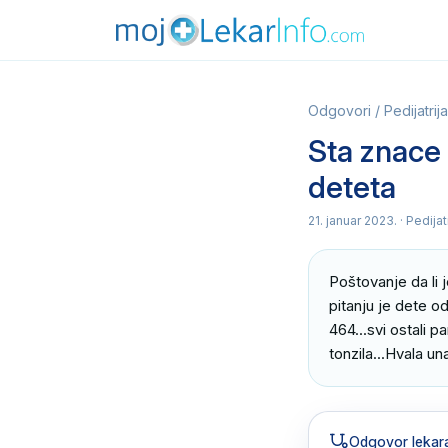
Odgovori
/
Pedijatrija
Sta znace 
deteta
21. januar 2023.
· Pedijat
Poštovanje da li 
pitanju je dete od
464...svi ostali 
tonzila...Hvala u
Odgovor lekar