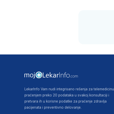
LekarInfo Vam nudi integrisano rešenja za telemedicinu
praćenjem preko 20 podataka u svakoj konsultaciji i
pretvara ih u korisne podatke za praćenje zdravlja
pacijenata i preventivno delovanje.