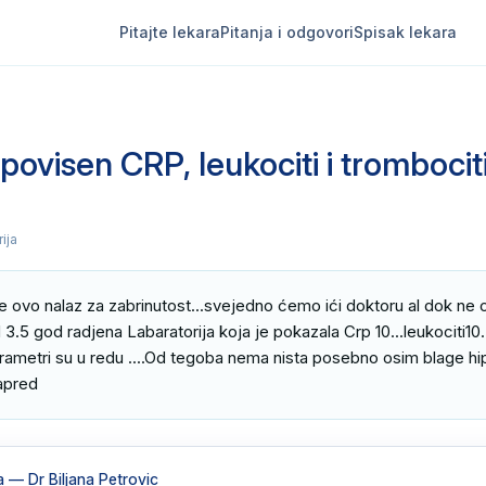
Pitajte lekara
Pitanja i odgovori
Spisak lekara
povisen CRP, leukociti i trombocit
rija
je ovo nalaz za zabrinutost...svejedno ćemo ići doktoru al dok ne o
 3.5 god radjena Labaratorija koja je pokazala Crp 10...leukociti10.
parametri su u redu ....Od tegoba nema nista posebno osim blage hi
napred
a
— Dr Biljana Petrovic