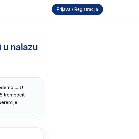
Prijava / Registracija
i u nalazu
demo ....U 
5 trombociti 
peremije 