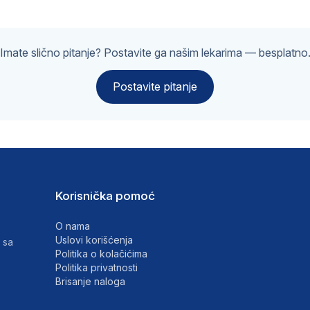
Imate slično pitanje? Postavite ga našim lekarima — besplatno
Postavite pitanje
Korisnička pomoć
O nama
Uslovi korišćenja
 sa
Politika o kolačićima
Politika privatnosti
Brisanje naloga