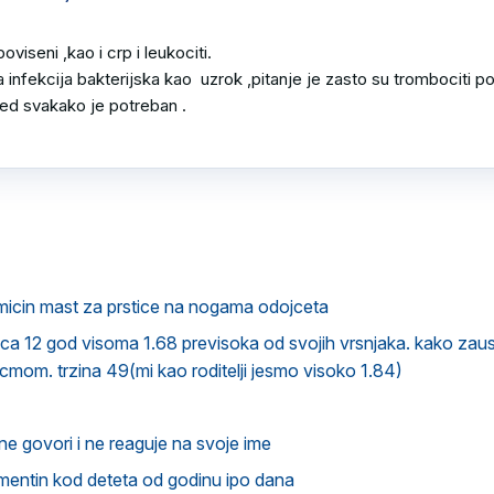
viseni ,kao i crp i leukociti.

infekcija bakterijska kao  uzrok ,pitanje je zasto su trombociti pov
led svakako je potreban .

micin mast za prstice na nogama odojceta
a 12 god visoma 1.68 previsoka od svojih vrsnjaka. kako zaust
icmom. trzina 49(mi kao roditelji jesmo visoko 1.84)
e govori i ne reaguje na svoje ime
mentin kod deteta od godinu ipo dana