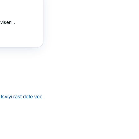
iseni .

sviyi rast dete vec