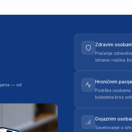
Zdravim osoba
Praćenje zdravstve
ishrane i načina ži
Hroničnim pacij
cijama — od
Podrška osobama sa
bolestima kroz onli
Gojaznim osob
Savetovanje o ishr