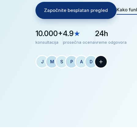
Kako fun
Započnite besplatan pregled
10.000+
4.9
★
24h
konsultacija
prosečna ocena
vreme odgovora
J
M
S
P
A
D