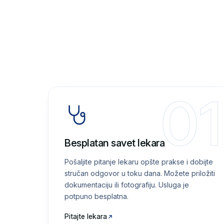
01
Besplatan savet lekara
Pošaljite pitanje lekaru opšte prakse i dobijte
stručan odgovor u toku dana. Možete priložiti
dokumentaciju ili fotografiju. Usluga je
potpuno besplatna.
Pitajte lekara