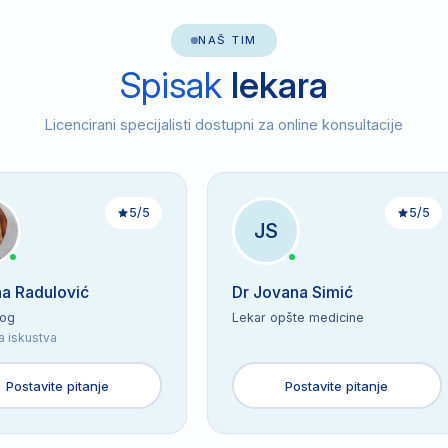
NAŠ TIM
Spisak
lekara
Licencirani specijalisti dostupni za online konsultacije
5/5
5/5
JS
na Radulović
Dr Jovana Simić
log
Lekar opšte medicine
a iskustva
Postavite pitanje
Postavite pitanje