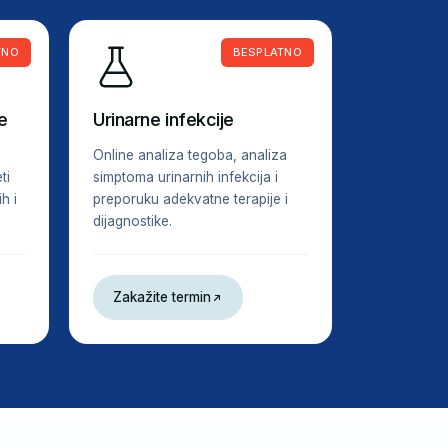
TNO
BESPLATNO
e
Urinarne infekcije
Online analiza tegoba, analiza
ti
simptoma urinarnih infekcija i
h i
preporuku adekvatne terapije i
dijagnostike.
Zakažite termin