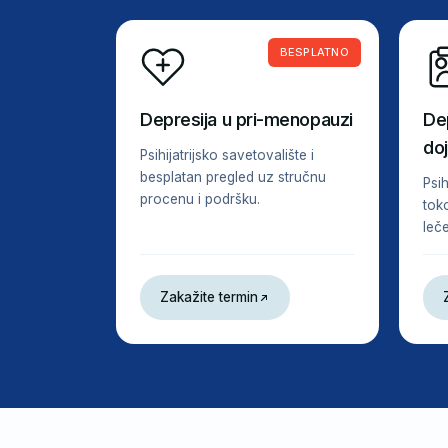
BESPLATNO
Depresija u pri-menopauzi
De
do
Psihijatrijsko savetovalište i
besplatan pregled uz stručnu
Psi
procenu i podršku.
tok
leče
Zakažite termin