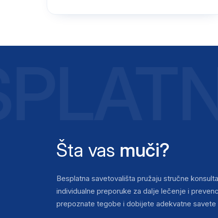
PLATN
Šta vas
muči?
Besplatna savetovališta pružaju stručne konsulta
individualne preporuke za dalje lečenje i preve
prepoznate tegobe i dobijete adekvatne savete 