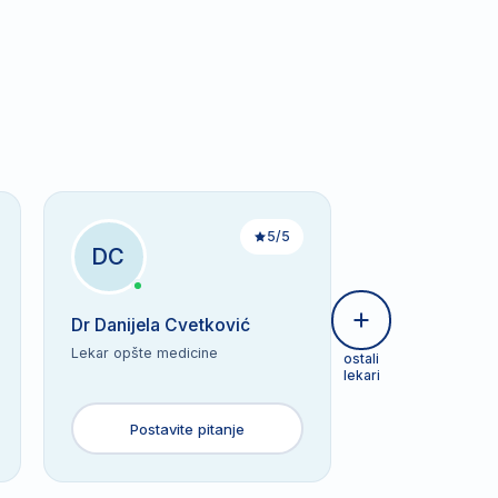
5/5
DC
Dr Danijela Cvetković
Lekar opšte medicine
ostali
lekari
Postavite pitanje