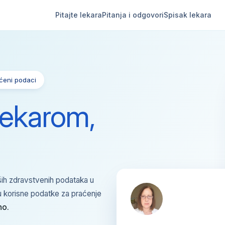
Pitajte lekara
Pitanja i odgovori
Spisak lekara
ićeni podaci
lekarom,
ih zdravstvenih podataka u
u korisne podatke za praćenje
no.