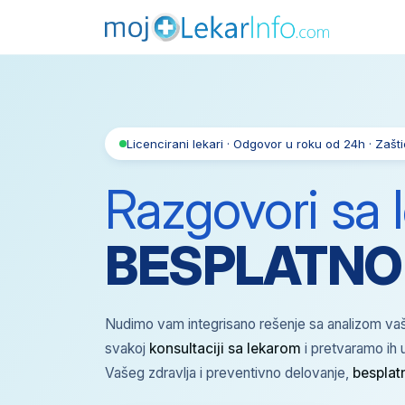
Licencirani lekari · Odgovor u roku od 24h · Zašt
Razgovori sa 
BESPLATNO
Nudimo vam integrisano rešenje sa analizom vaš
svakoj
konsultaciji sa lekarom
i pretvaramo ih 
Vašeg zdravlja i preventivno delovanje,
besplat