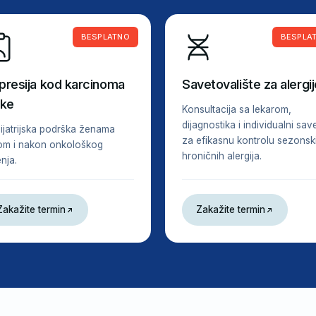
BESPLATNO
BESPLA
presija kod karcinoma
Savetovalište za alergij
jke
Konsultacija sa lekarom,
dijagnostika i individualni save
hijatrijska podrška ženama
za efikasnu kontrolu sezonski
om i nakon onkološkog
hroničnih alergija.
nja.
Zakažite termin
Zakažite termin