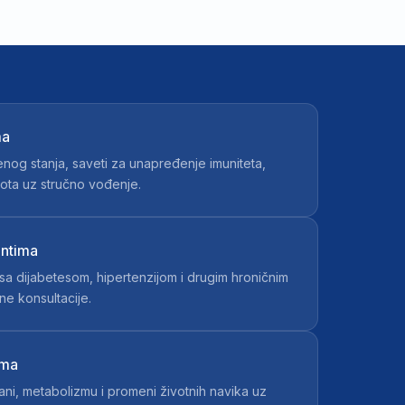
ma
nog stanja, saveti za unapređenje imuniteta,
vota uz stručno vođenje.
entima
 dijabetesom, hipertenzijom i drugim hroničnim
ne konsultacije.
ama
ani, metabolizmu i promeni životnih navika uz