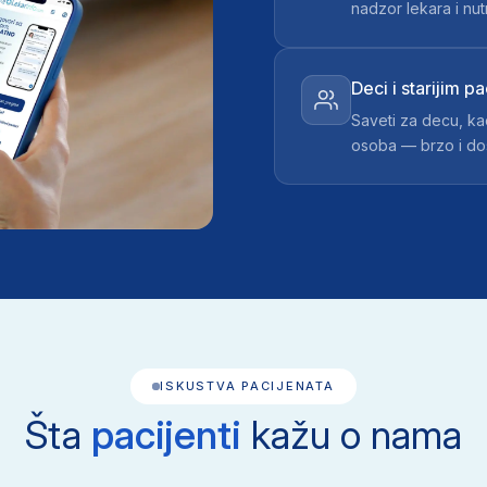
nadzor lekara i nutr
Deci i starijim p
Saveti za decu, kao 
osoba — brzo i do
ISKUSTVA PACIJENATA
Šta
pacijenti
kažu o nama