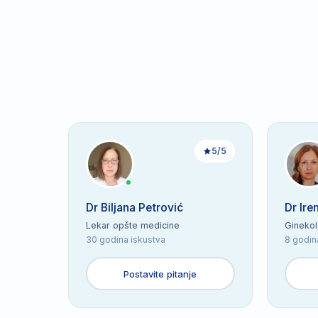
5/5
Dr Biljana Petrović
Dr Ire
Lekar opšte medicine
Gineko
30 godina iskustva
8 godin
Postavite pitanje