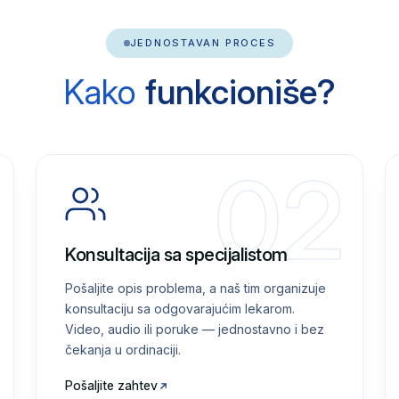
JEDNOSTAVAN PROCES
Kako
funkcioniše?
02
Konsultacija sa specijalistom
Pošaljite opis problema, a naš tim organizuje
konsultaciju sa odgovarajućim lekarom.
Video, audio ili poruke — jednostavno i bez
čekanja u ordinaciji.
Pošaljite zahtev