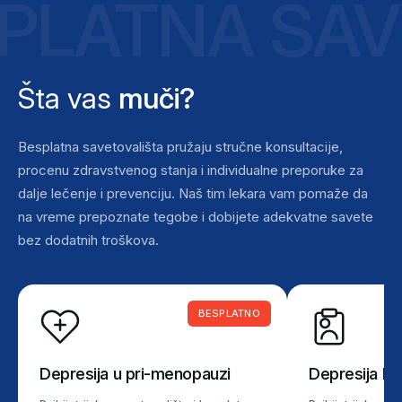
PLATNA SAV
Šta vas
muči?
Besplatna savetovališta pružaju stručne konsultacije,
procenu zdravstvenog stanja i individualne preporuke za
dalje lečenje i prevenciju. Naš tim lekara vam pomaže da
na vreme prepoznate tegobe i dobijete adekvatne savete
bez dodatnih troškova.
BESPLATNO
Depresija u pri-menopauzi
Depresija ko