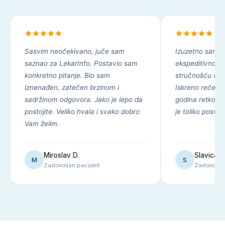
Sasvim neočekivano, juče sam
Izuzetno sam z
saznao za LekarInfo. Postavio sam
ekspeditivnošću
konkretno pitanje. Bio sam
stručnošću dr B
iznenađen, zatečen brzinom i
Iskreno rečeno 
sadržinom odgovora. Jako je lepo da
godina retko da
postojite. Veliko hvala i svako dobro
je toliko posve
Vam želim.
Miroslav D.
Slavica J
M
S
Zadovoljan pacijent
Zadovoljna