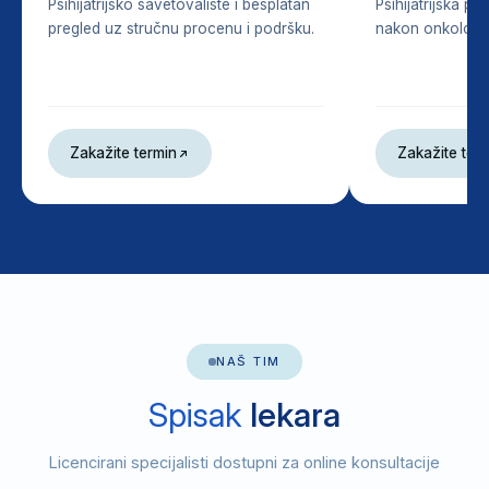
Psihijatrijsko savetovalište i besplatan
Psihijatrijska p
pregled uz stručnu procenu i podršku.
nakon onkološko
Zakažite termin
Zakažite ter
NAŠ TIM
Spisak
lekara
Licencirani specijalisti dostupni za online konsultacije