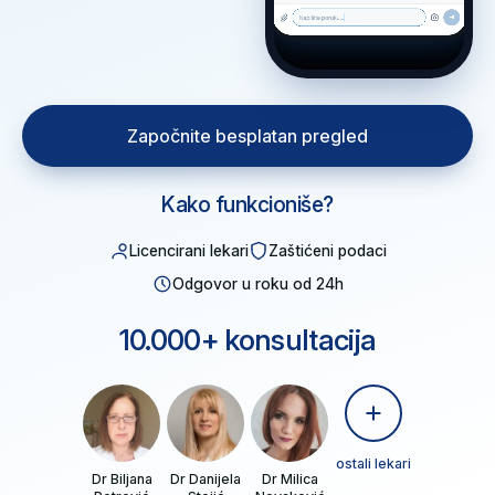
Započnite besplatan pregled
Kako funkcioniše?
Licencirani lekari
Zaštićeni podaci
Odgovor u roku od 24h
10.000+ konsultacija
ostali lekari
Dr Biljana
Dr Danijela
Dr Milica