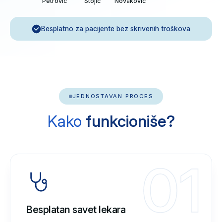
Petrović
Stojić
Novaković
Besplatno za pacijente bez skrivenih troškova
JEDNOSTAVAN PROCES
Kako
funkcioniše?
01
Besplatan savet lekara