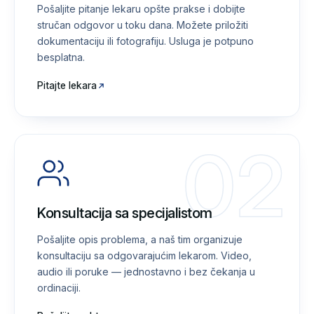
Pošaljite pitanje lekaru opšte prakse i dobijte
stručan odgovor u toku dana. Možete priložiti
dokumentaciju ili fotografiju. Usluga je potpuno
besplatna.
Pitajte lekara
02
Konsultacija sa specijalistom
Pošaljite opis problema, a naš tim organizuje
konsultaciju sa odgovarajućim lekarom. Video,
audio ili poruke — jednostavno i bez čekanja u
ordinaciji.