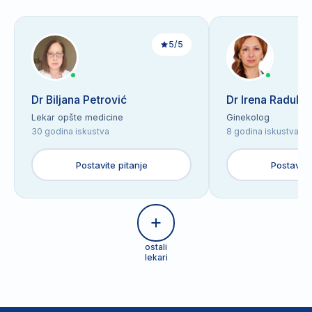
5/5
Dr Biljana Petrović
Dr Irena Radulov
Lekar opšte medicine
Ginekolog
30 godina iskustva
8 godina iskustva
Postavite pitanje
Postavite
ostali
lekari