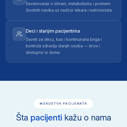
Savetovanje o ishrani, metabolizmu i promeni
životnih navika uz nadzor lekara i nutricionista.
Deci i starijim pacijentima
Saveti za decu, kao i kontinuirana briga i
kontrola zdravlja starijih osoba — brzo i
dostupno iz doma.
ISKUSTVA PACIJENATA
Šta
pacijenti
kažu o nama